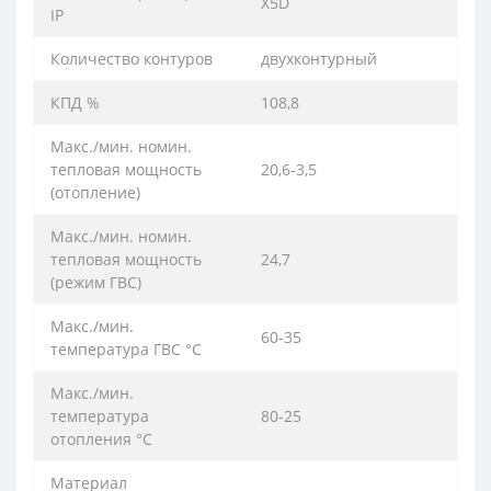
X5D
IP
Количество контуров
двухконтурный
КПД %
108,8
Макс./мин. номин.
тепловая мощность
20,6-3,5
(отoпление)
Макс./мин. номин.
тепловая мощность
24,7
(режим ГВС)
Макс./мин.
60-35
температура ГВС °C
Макс./мин.
температура
80-25
отопления °C
Материал