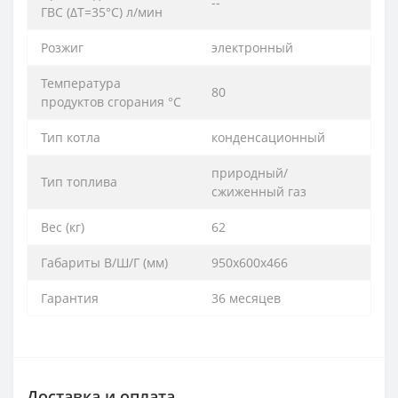
--
ГВС (ΔT=35°C) л/мин
Розжиг
электронный
Температура
80
продуктов сгорания °C
Тип котла
конденсационный
природный/
Тип топлива
сжиженный газ
Вес (кг)
62
Габариты В/Ш/Г (мм)
950х600х466
Гарантия
36 месяцев
Доставка и оплата