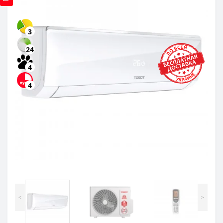
3
24
4
4
<
>