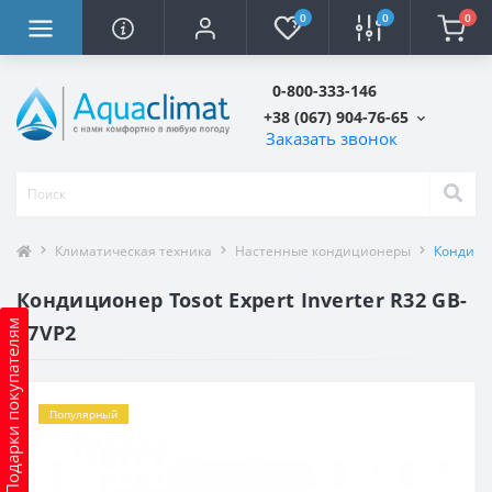
0
0
0
0-800-333-146
+38 (067) 904-76-65
Заказать звонок
Климатическая техника
Настенные кондиционеры
Кондицио
Кондиционер Tosot Expert Inverter R32 GB-
Подарки покупателям
07VP2
Популярный