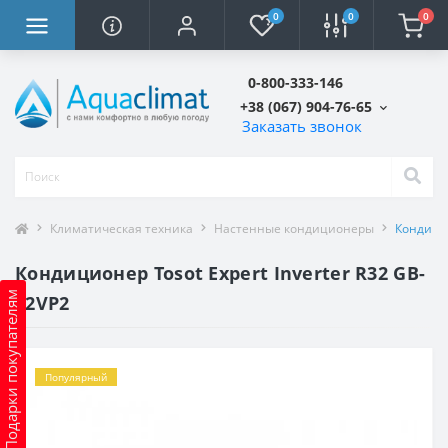
0
0
0
0-800-333-146
+38 (067) 904-76-65
Заказать звонок
Климатическая техника
Настенные кондиционеры
Кондицио
Кондиционер Tosot Expert Inverter R32 GB-
Подарки покупателям
12VP2
Популярный