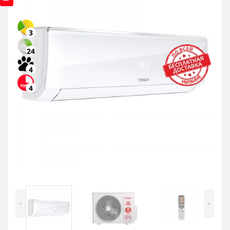
3
24
4
4
<
>