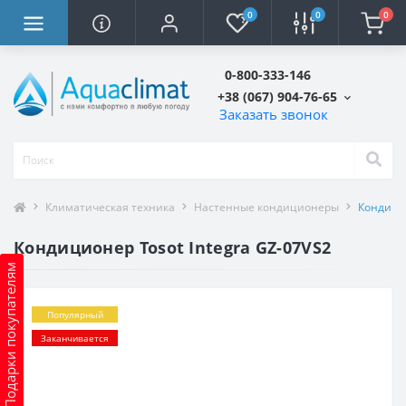
0
0
0
0-800-333-146
+38 (067) 904-76-65
Заказать звонок
Климатическая техника
Настенные кондиционеры
Кондицио
Кондиционер Tosot Integra GZ-07VS2
Подарки покупателям
Популярный
Заканчивается