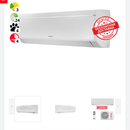
3
24
4
4
<
>