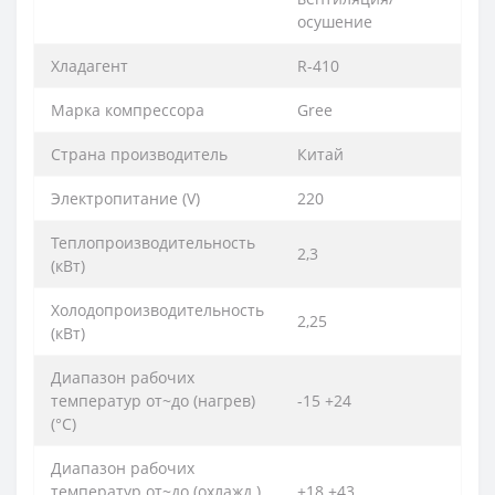
осушение
Хладагент
R-410
Марка компрессора
Gree
Страна производитель
Китай
Электропитание (V)
220
Теплопроизводительность
2,3
(кВт)
Холодопроизводительность
2,25
(кВт)
Диапазон рабочих
температур от~до (нагрев)
-15 +24
(°C)
Диапазон рабочих
температур от~до (охлажд.)
+18 +43