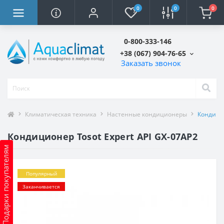
0
0
0
0-800-333-146
+38 (067) 904-76-65
Заказать звонок
Климатическая техника
Настенные кондиционеры
Кондицио
Кондиционер Tosot Expert API GX-07AP2
Подарки покупателям
Популярный
Заканчивается