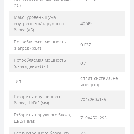
(°C)
Макс. уровень шума
внутреннего/наружного
40/49
блока (дБ)
Потребляемая мощность
0,637
(нагрев) (кВт)
Потребляемая мощность
0,7
(охлаждение) (кВт)
сплит-система, не
Тип
инвертор
Габариты внутреннего
704х260х185
блока, Ш/В/Г (мм)
Габариты наружного блока,
710×450×293
Ш/В/Г (мм)
Вес внутреннего блока (кг)
7,5