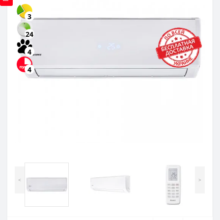
3
24
4
4
<
>