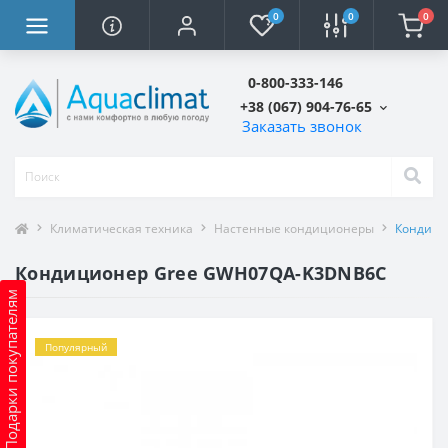
0
0
0
0-800-333-146
+38 (067) 904-76-65
Заказать звонок
Климатическая техника
Настенные кондиционеры
Кондици
Кондиционер Gree GWH07QA-K3DNB6C
Подарки покупателям
Популярный