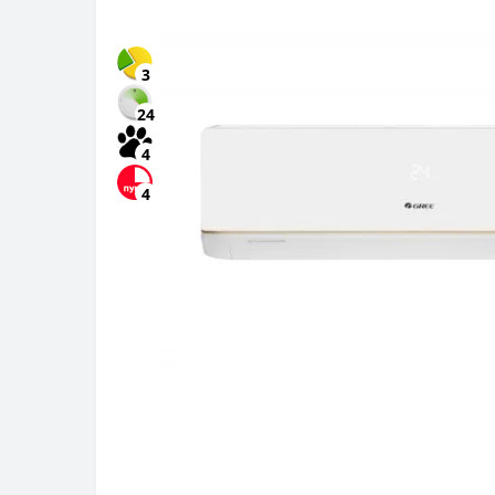
3
24
4
4