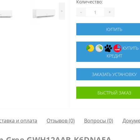
Количество:
>
-
+
КУПИТЬ
КУПИТЬ В
КРЕДИТ
ЗАКАЗАТЬ УСТАНОВКУ
БЫСТРЫЙ ЗАКАЗ
ставка и оплата
Отзывов (0)
Вопросы
(0)
Докум
р Gree GWH12AAB-K6DNA5A