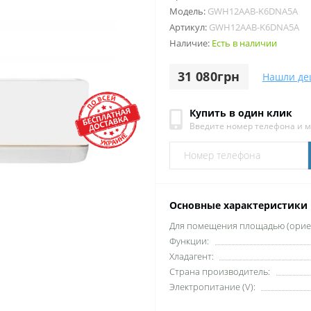
Модель:
GWH12AAB-K6DNA5A
Артикул:
GWH12AAB-K6DNA5A
Наличие:
Есть в наличии
31 080грн
Нашли де
Купить в один клик
Введите номер телефона и 
Основные характеристики
Для помещения площадью (ориен
Функции:
Хладагент:
Страна производитель:
Электропитание (V):