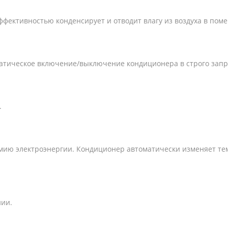
фективностью конденсирует и отводит влагу из воздуха в пом
матическое включение/выключение кондиционера в строго зап
.
мию электроэнергии. Кондиционер автоматически изменяет те
нии.