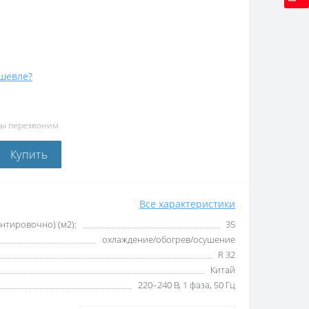
шевле?
мы перезвоним
Купить
Все характеристики
тировочно) (м2):
35
охлаждение/обогрев/осушение
R 32
Китай
220–240 B, 1 фаза, 50 Гц