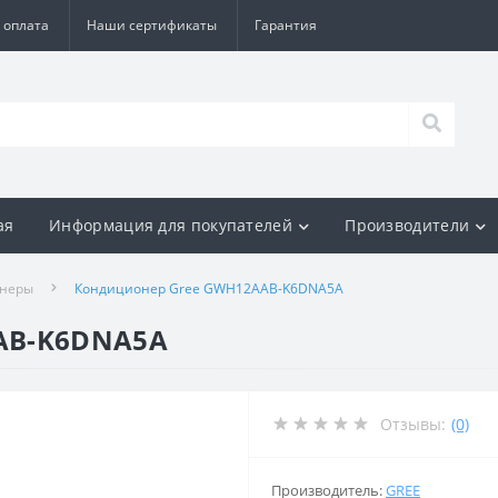
 оплата
Наши сертификаты
Гарантия
ая
Информация для покупателей
Производители
онеры
Кондиционер Gree GWH12AAB-K6DNA5A
AB-K6DNA5A
Отзывы:
(0)
Производитель:
GREE