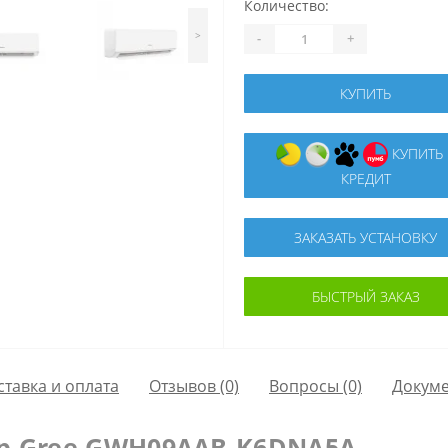
Количество:
>
-
+
КУПИТЬ
КУПИТЬ В
КРЕДИТ
ЗАКАЗАТЬ УСТАНОВКУ
БЫСТРЫЙ ЗАКАЗ
ставка и оплата
Отзывов (0)
Вопросы
(0)
Докум
р Gree GWH09AAB-K6DNA5A