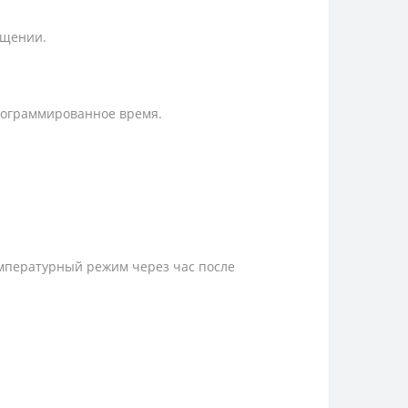
ещении.
рограммированное время.
мпературный режим через час после