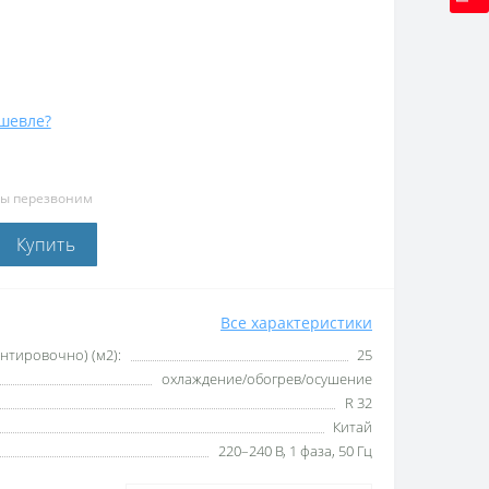
шевле?
мы перезвоним
Купить
Все характеристики
тировочно) (м2):
25
охлаждение/обогрев/осушение
R 32
Китай
220–240 B, 1 фаза, 50 Гц