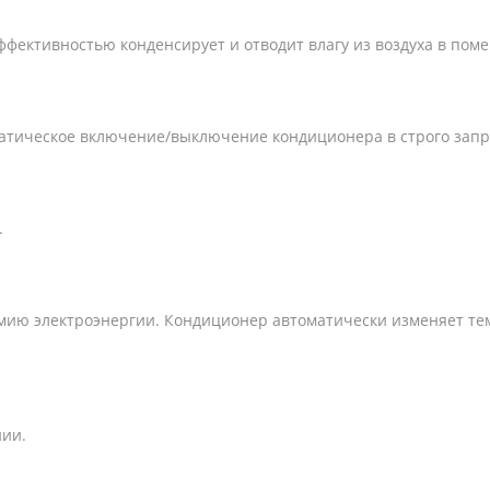
фективностью конденсирует и отводит влагу из воздуха в пом
матическое включение/выключение кондиционера в строго зап
.
мию электроэнергии. Кондиционер автоматически изменяет те
нии.