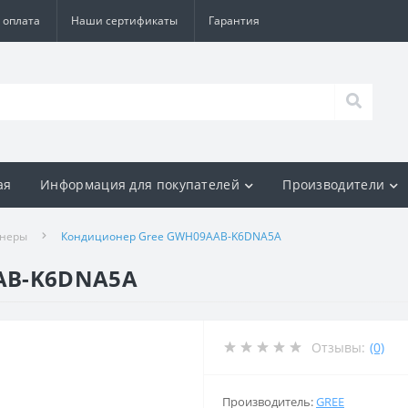
 оплата
Наши сертификаты
Гарантия
ая
Информация для покупателей
Производители
онеры
Кондиционер Gree GWH09AAB-K6DNA5A
AB-K6DNA5A
Отзывы:
(0)
Производитель:
GREE