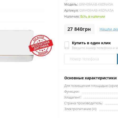
Модель:
GWH09AAB-K6DNA5A
Артикул:
GWH09AAB-K6DNA5A
Наличие:
Есть в наличии
27 840грн
Нашли де
Купить в один клик
Введите номер телефона и 
Основные характеристики
Для помещения площадью (ориен
Функции:
Хладагент:
Страна производитель:
Электропитание (V):