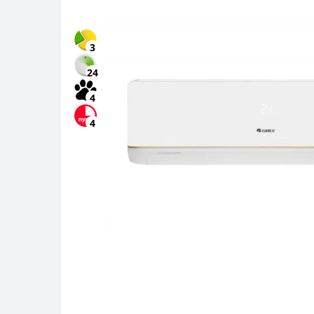
3
24
4
4