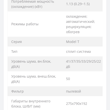
Потребляемая мощность
1.13 (0.29~1.5)
(охлаждение) (кВт)
охлаждение;
автоматический;
Режимы работы
рециркуляция;
обогрев
Серия
Model T
Тип
сплит-система
Уровень шума, вн.блок,
41/37/35/33/29/25/22
дБ(А)
дБ
Уровень шума, внеш.блок,
50
дБ(А)
Фильтр
пылевой
Габариты внутреннего
275х790х192
блока, Ш/В/Г (мм)