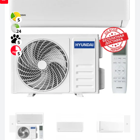
5
24
5
5
<
>