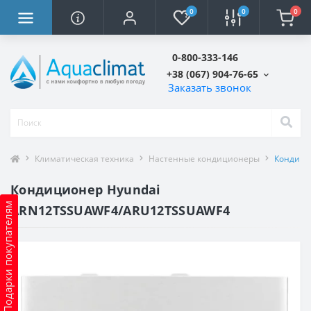
0
0
0
0-800-333-146
+38 (067) 904-76-65
Заказать звонок
Климатическая техника
Настенные кондиционеры
Кондици
Кондиционер Hyundai
Подарки покупателям
ARN12TSSUAWF4/ARU12TSSUAWF4