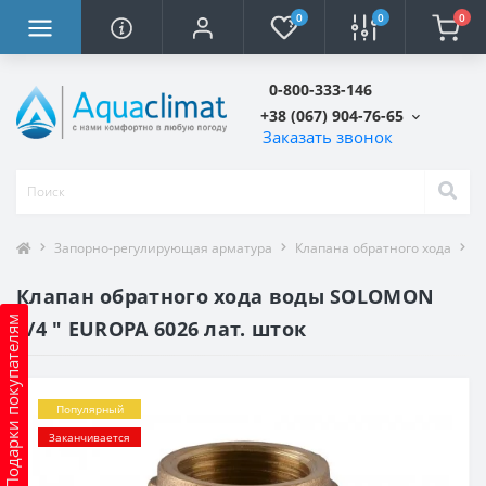
0
0
0
0-800-333-146
+38 (067) 904-76-65
Заказать звонок
Запорно-регулирующая арматура
Клапана обратного хода
К
Клапан обратного хода воды SOLOMON
Подарки покупателям
3/4 ″ EUROPA 6026 лат. шток
Популярный
Заканчивается