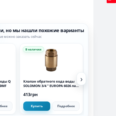
ии, но мы нашли похожие варианты
ые можно заказать сейчас
В наличии
В наличии
›
воды Q
Клапан обратного хода воды
Клапан обратн
00MF
SOLOMON 3/4 ″ EUROPA 6026 лат.
SOLOMON 2″ E
шток
413грн
1 662грн
бнее
Купить
Подробнее
Купить