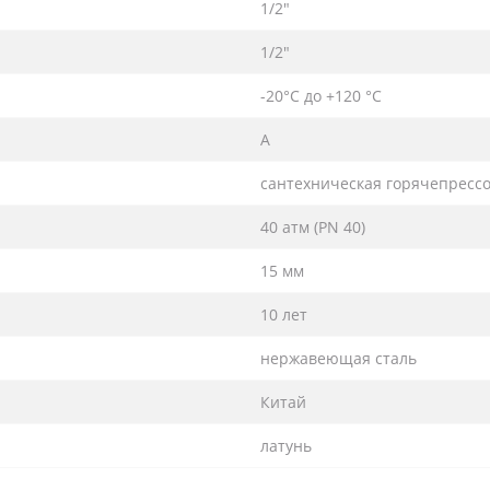
1/2″
1/2″
-20°С до +120 °С
А
сантехническая горячепресс
40 атм (PN 40)
15 мм
10 лет
нержавеющая сталь
Китай
латунь