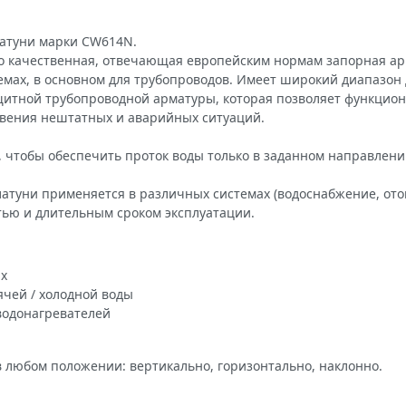
латуни марки CW614N.
 это качественная, отвечающая европейским нормам запорная 
х, в основном для трубопроводов. Имеет широкий диапазон ди
щитной трубопроводной арматуры, которая позволяет функцион
овения нештатных и аварийных ситуаций.
, чтобы обеспечить проток воды только в заданном направлен
 латуни применяется в различных системах (водоснабжение, отоп
тью и длительным сроком эксплуатации.
ях
ячей / холодной воды
водонагревателей
 в любом положении: вертикально, горизонтально, наклонно.