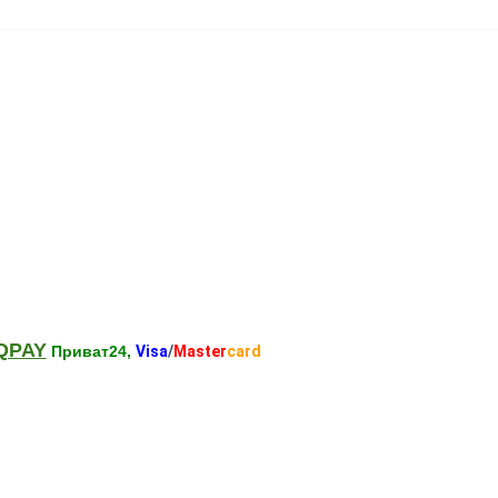
QPAY
Приват24,
Visa
/
Master
card