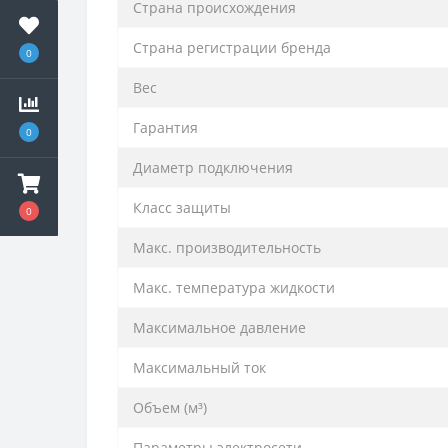
Cтрана происхождения
Cтрана регистрации бренда
0
Вес
Гарантия
0
Диаметр подключения
Класс защиты
0
Макс. производительность
Макс. температура жидкости
Максимальное давление
Максимальный ток
Объем (м³)
Параметры электросети