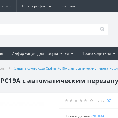
 оплата
Наши сертификаты
Гарантия
ая
Информация для покупателей
Производители
сов
Защита сухого хода Optima PC19A c автоматическим перезапуско
 PC19A c автоматическим перезап
Отзывы:
(0)
Производитель:
OPTIMA