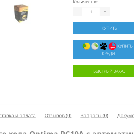
Количество:
-
+
КУПИТЬ
КУПИТЬ В
КРЕДИТ
БЫСТРЫЙ ЗАКАЗ
ставка и оплата
Отзывов (0)
Вопросы
(0)
Докум
го хода Optima PC19A c автомат