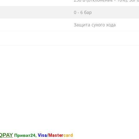
0 - 6 бар
Защита сухого хода
QPAY
Приват24,
Visa
/
Master
card