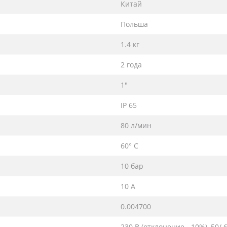
Китай
Польша
1.4 кг
2 года
1"
IP 65
80 л/мин
60° С
10 бар
10 A
0.004700
230 В (отклонение - 10%), 50/ 