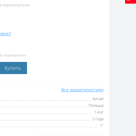
м перезапуском
евле?
мы перезвоним
Купить
Все характеристики
Китай
Польша
1.4 кг
2 года
1"