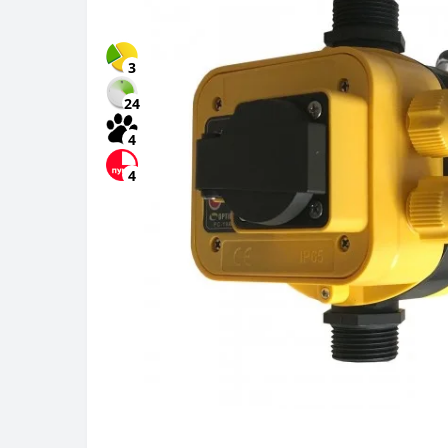
3
24
4
4