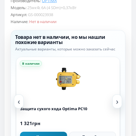
Производитель:
OPTIMA
Модель:
25мкФ, 6А (4 SDm)+0,37кВт
Артикул:
GS-000023938
Наличие:
Нет в наличии
Товара нет в наличии, но мы нашли
похожие варианты
Актуальные варианты, которые можно заказать сейчас
В наличии
В н
‹
›
Защита сухого хода Optima PC10
Час
2,2 
1 321грн
21 