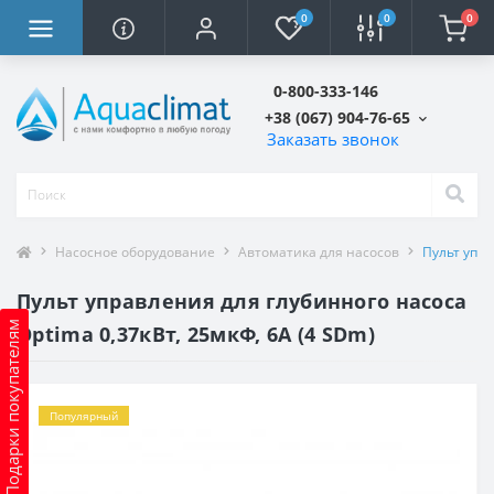
0
0
0
0-800-333-146
+38 (067) 904-76-65
Заказать звонок
Насосное оборудование
Автоматика для насосов
Пульт упра
Пульт управления для глубинного насоса
Подарки покупателям
Optima 0,37кВт, 25мкФ, 6А (4 SDm)
Популярный