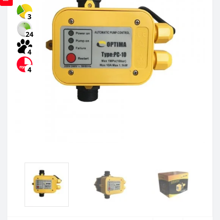
3
24
4
4