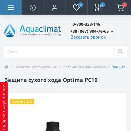
0
0
0
0-800-333-146
+38 (067) 904-76-65
Заказать звонок
Насосное оборудование
Автоматика для насосов
Защита сух
Защита сухого хода Optima PC10
Подарки покупателям
Популярный