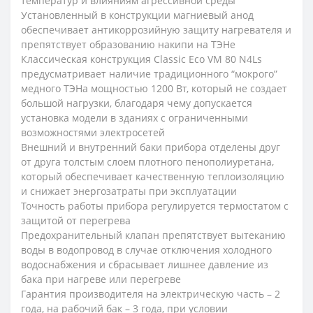
температур и влияниям агрессивной среды
Установленный в конструкции магниевый анод
обеспечивает антикоррозийную защиту нагревателя и
препятствует образованию накипи на ТЭНе
Классическая конструкция Classic Eco VM 80 N4Ls
предусматривает наличие традиционного “мокрого”
медного ТЭНа мощностью 1200 Вт, который не создает
большой нагрузки, благодаря чему допускается
установка модели в зданиях с ограниченными
возможностями электросетей
Внешний и внутренний баки прибора отделены друг
от друга толстым слоем плотного пенополиуретана,
который обеспечивает качественную теплоизоляцию
и снижает энергозатраты при эксплуатации
Точность работы прибора регулируется термостатом с
защитой от перегрева
Предохранительный клапан препятствует вытеканию
воды в водопровод в случае отключения холодного
водоснабжения и сбрасывает лишнее давление из
бака при нагреве или перегреве
Гарантия производителя на электрическую часть – 2
года, на рабочий бак – 3 года, при условии