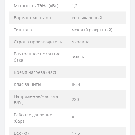
Мощность ТЭНа (кВт)
1,2
Вариант монтажа
вертикальный
Тип тэна
мокрый (закрытый)
Страна производитель
Украина
Внутреннее покрытие
эмаль
бака
Время нагрева (час)
--
Клас защиты
IP24
Напряжение/частота
220
В/Гц
Рабочее давление
8
(бар)
Вес (кг)
17,5