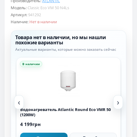
Производитель:
ATLANTIC
Модель:
Classic Eco VM 50 N4Ls
Артикул:
941292
Наличие:
Нет в наличии
Товара нет в наличии, но мы нашли
похожие варианты
Актуальные варианты, которые можно заказать сейчас
В наличии
В н
‹
›
Водонагреватель Atlantic Round Eco VMR 50
Вод
(1200W)
4 199грн
4 8