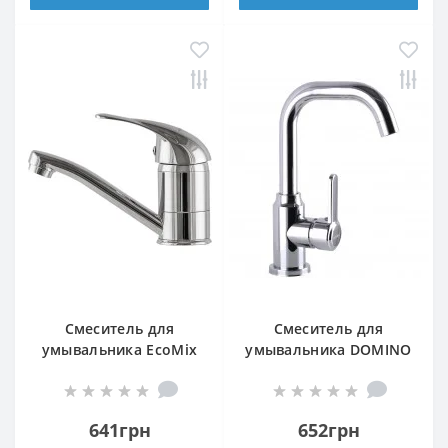
Смеситель для
Смеситель для
умывальника EcoMix
умывальника DOMINO
ENERGO E-GEZ-203M
ELLIPSE DCC-101L
641грн
652грн