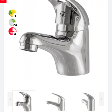
3
24
4
<
>