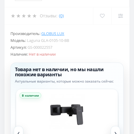
Отзывы:
(0)
Производитель:
GLOBUS LUX
Модель:
Laguna GLA-0105-10-BB
Артикул:
GS-000022557
Наличие:
Нет в наличии
Товара нет в наличии, но мы нашли
похожие варианты
Актуальные варианты, которые можно заказать сейчас
В наличии
В н
‹
›