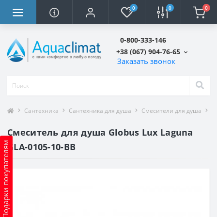
0
0
0
0-800-333-146
+38 (067) 904-76-65
Заказать звонок
Сантехника
Сантехника для душа
Смесители для душа
С
Смеситель для душа Globus Lux Laguna
Подарки покупателям
GLA-0105-10-BB