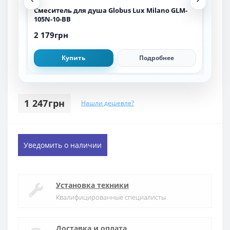
A-
Смеситель для душа Globus Lux Milano GLM-
Сме
105N-10-BB
010
2 179грн
1 4
Купить
Подробнее
1 247грн
Нашли дешевле?
Уведомить о наличии
Установка техники
Квалифицированные специалисты
Доставка и оплата