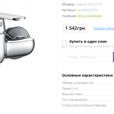
Модель:
Laguna GLA-0105
Артикул:
GS-000022554
Наличие:
Есть в наличии
1 542грн
Нашли деш
Купить в один клик
Введите номер телефона и 
Основные характеристики
Объём упаковки, м3:
Термостат:
Вид монтажа:
Тип управления:
Страна регистрации бренда: