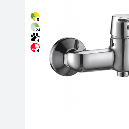
3
24
4
4