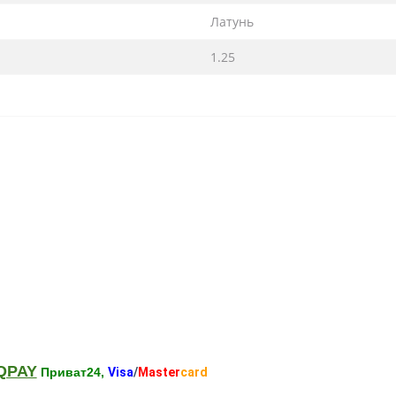
Латунь
1.25
QPAY
Приват24,
Visa
/
Master
card