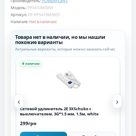
Производитель:
POWERPLANT
Модель:
PPSA10M50S5
Артикул:
PP-PPSA10M50S5
Наличие:
Нет в наличии
Товара нет в наличии, но мы нашли
похожие варианты
Актуальные варианты, которые можно заказать сейчас
В наличии
В н
‹
›
м,
Сетевой удлинитель 2E 3XSchuko с
Сет
выключателем, 3G*1.5 мм, 1.5м, white
вык
299грн
349