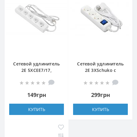
Сетевой удлинитель
Сетевой удлинитель
2E 5XCEE7/17,
2E 3XSchuko с
2G*1.0мм, 1.5м, white
выключателем, 3G*1.5
мм, 1.5м, white
149грн
299грн
КУПИТЬ
КУПИТЬ