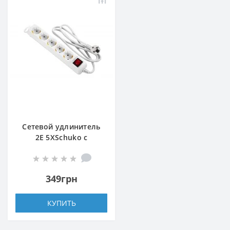
Сетевой удлинитель
2E 5XSchuko с
выключателем,
3G*1.5мм, 1.5м, white
349грн
КУПИТЬ