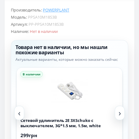
Производитель:
POWERPLANT
Модель:
PPSA10M18S3B
Артикул:
PP-PPSA10M18S3B
Наличие:
Нет в наличии
Товара нет в наличии, но мы нашли
похожие варианты
Актуальные варианты, которые можно заказать сейчас
В наличии
В н
‹
›
м,
Сетевой удлинитель 2E 3XSchuko с
Сет
выключателем, 3G*1.5 мм, 1.5м, white
вык
299грн
349