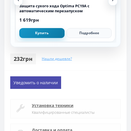
Защита сухого хода Optima PC19A c
Защ
автоматическим перезапуском
1 619грн
1 3
Купить
Подробнее
232грн
Нашли дешевле?
Уведомить о наличии
Установка техники
Квалифицированные специалисты
Доставка и оплата