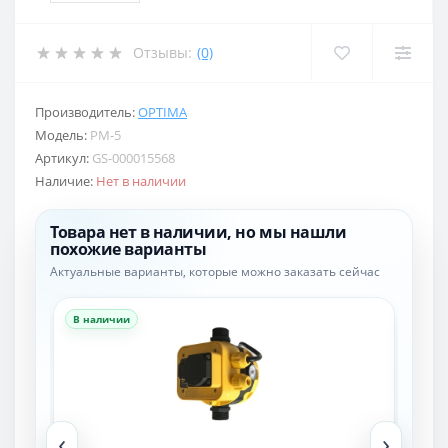
Отзывы:
(0)
Производитель:
OPTIMA
Модель:
PM-5
Артикул:
GS-000015568
Наличие:
Нет в наличии
Товара нет в наличии, но мы нашли
похожие варианты
Актуальные варианты, которые можно заказать сейчас
В наличии
В н
‹
›