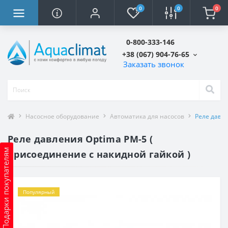
0
0
0
0-800-333-146
+38 (067) 904-76-65
Заказать звонок
Насосное оборудование
Автоматика для насосов
Реле давле
Реле давления Optima PM-5 (
Подарки покупателям
присоединение с накидной гайкой )
Популярный