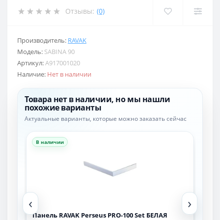
Отзывы:
(0)
Производитель:
RAVAK
Модель:
SABINA 90
Артикул:
A917001020
Наличие:
Нет в наличии
Товара нет в наличии, но мы нашли
похожие варианты
Актуальные варианты, которые можно заказать сейчас
В наличии
В н
‹
›
Панель RAVAK Perseus PRO-100 Set БЕЛАЯ
Пан