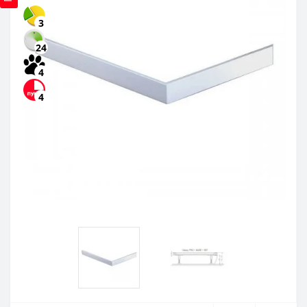
3
24
4
4