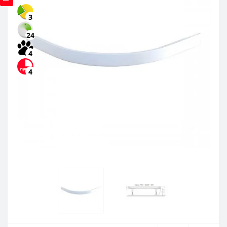
3
24
4
4