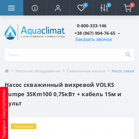
0
0
0
0-800-333-146
+38 (067) 904-76-65
Заказать звонок
Насосное оборудование
Скважинные насосы
Насос скважин
Насос скважинный вихревой VOLKS
Подарки покупателям
pumpe 3SKm100 0,75кВт + кабель 15м и
пульт
Популярный