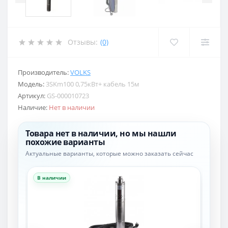
Отзывы:
(0)
Производитель:
VOLKS
Модель:
3SKm100 0,75кВт+ кабель 15м
Артикул:
GS-000010723
Наличие:
Нет в наличии
Товара нет в наличии, но мы нашли
похожие варианты
Актуальные варианты, которые можно заказать сейчас
В наличии
В н