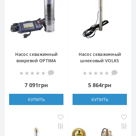
Насос скважинный
Насос скважинный
вихревой OPTIMA
шнековый VOLKS
4SKm100 PRIME
pumpe 2QGD 1-48-
0,75кВт + кабель 20м и
0,25кВт 2 дюйма! +
пульт
кабель 15м
7 091грн
5 864грн
КУПИТЬ
КУПИТЬ