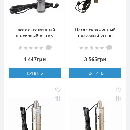
Насос скважинный
Насос скважинный
шнековый VOLKS
шнековый VOLKS
pumpe 4 QGD 1,2-100-
pumpe 3 QGD 1,5-90-
0,75кВт +кабель 15м
0,55кВт 3 дюйма! +
кабель 15м
4 447грн
3 565грн
КУПИТЬ
КУПИТЬ