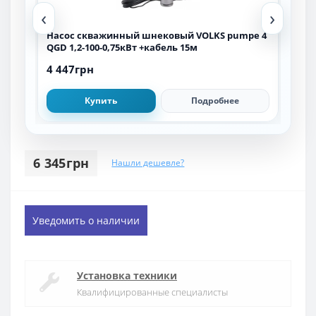
‹
›
e 4
Насос скважинный шнековый VOLKS pumpe 4
Нас
QGD 1,2-100-0,75кВт +кабель 15м
QGD 
4 447грн
3 5
Купить
Подробнее
6 345грн
Нашли дешевле?
Уведомить о наличии
Установка техники
Квалифицированные специалисты