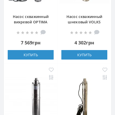
Насос скважинный
Насос скважинный
вихревой OPTIMA
шнековый VOLKS
3SKm100 PRIME
pumpe 4 QGD 2,5-60-
0,75кВт + кабель 20м и
0,75кВт + кабель 15м
пульт
7 569грн
4 302грн
КУПИТЬ
КУПИТЬ