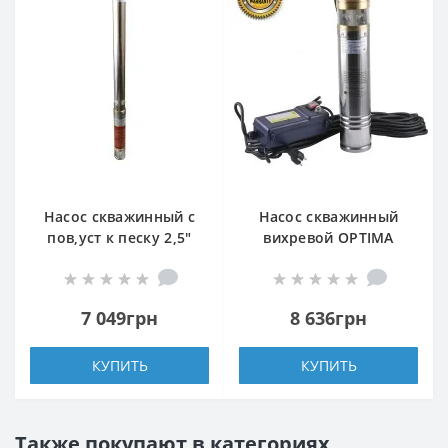
Насос скважинный с
Насос скважинный
пов,уст к песку 2,5″
вихревой OPTIMA
OPTIMA 2,5SDm 1,5/18
4SKm150 PRIME 1,1кВт
0,25 кВт 48м +
+ кабель 20м и пульт
пульт+кабель 15м
7 049грн
8 636грн
КУПИТЬ
КУПИТЬ
Также покупают в категориях