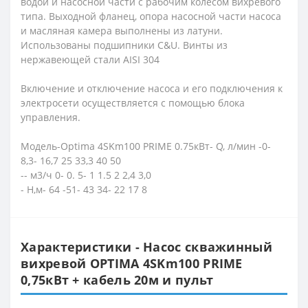
водой и насосной части с рабочим колесом вихревого
типа. Выходной фланец, опора насосной части насоса
и масляная камера выполнены из латуни.
Использованы подшипники C&U. Винты из
нержавеющей стали AISI 304
Включение и отключение насоса и его подключения к
электросети осуществляется с помощью блока
управления.
Модель-Optima 4SKm100 PRIME 0.75кВт- Q, л/мин -0-
8,3- 16,7 25 33,3 40 50
-- м3/ч 0- 0. 5- 1 1.5 2 2,4 3,0
- Н,м- 64 -51- 43 34- 22 17 8
Характеристики - Насос скважинный
вихревой OPTIMA 4SKm100 PRIME
0,75кВт + кабель 20м и пульт