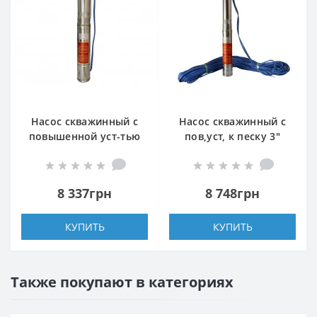
Насос скважинный с
Насос скважинный с
повышенной уст-тью
пов,уст, к песку 3″
к песку OPTIMA
OPTIMA 3SDm1,8/15
4SDm3/11 0,75 кВт 80м
0,37 кВт 61м +
+ пульт+кабель 1,5м
пульт+кабель 35м
8 337грн
8 748грн
NEW
NEW
КУПИТЬ
КУПИТЬ
Также покупают в категориях