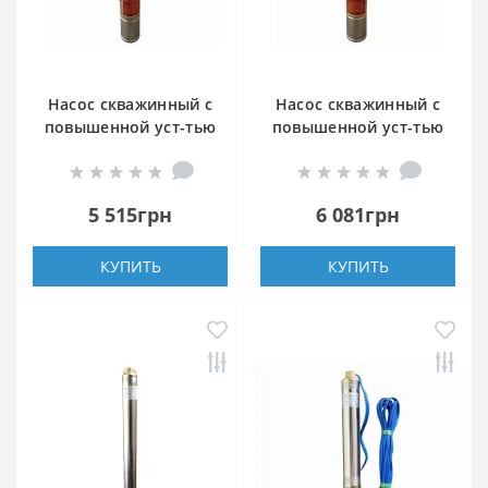
Насос скважинный с
Насос скважинный с
повышенной уст-тью
повышенной уст-тью
к песку OPTIMA PM
к песку OPTIMA PM
4QJm4/11 0,75 кВт 81м
4QJm4/9 0,55 кВт 64м +
+ 1,5 м кабель
1,5 м кабель
5 515грн
6 081грн
КУПИТЬ
КУПИТЬ