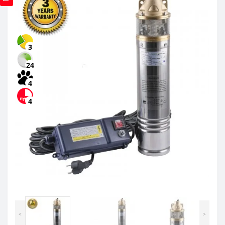
3
24
4
4
<
>