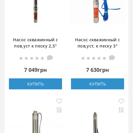
Насос скважинный с
Насос скважинный с
пов,уст к песку 2,5″
пов,уст, к песку 3″
OPTIMA 2,5SDm 1,5/18
OPTIMA 3SDm1,8/11
0,25 кВт 48м +
0,25 кВт 45м +
пульт+кабель 15м
пульт+кабель 25м
7 049грн
7 630грн
NEW
КУПИТЬ
КУПИТЬ