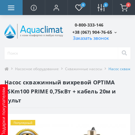
0
0
0
0-800-333-146
+38 (067) 904-76-65
Заказать звонок
Насосное оборудование
Скважинные насосы
Насос скважин
Насос скважинный вихревой OPTIMA
Подарки покупателям
4SKm100 PRIME 0,75кВт + кабель 20м и
пульт
Популярный