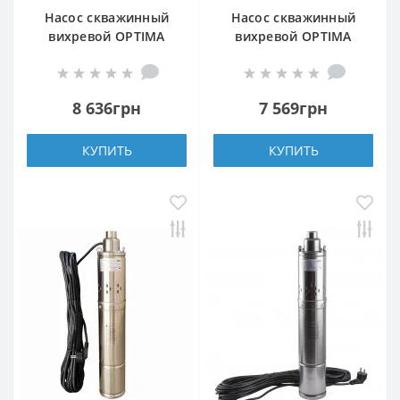
Насос скважинный
Насос скважинный
вихревой OPTIMA
вихревой OPTIMA
4SKm150 PRIME 1,1кВт
3SKm100 PRIME
+ кабель 20м и пульт
0,75кВт + кабель 20м и
пульт
8 636грн
7 569грн
КУПИТЬ
КУПИТЬ