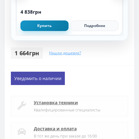
4 838грн
6 3
Купить
Подробнее
1 664грн
Нашли дешевле?
Уведомить о наличии
Установка техники
Квалифицированные специалисты
Доставка и оплата
В тот же день при заказе до 16:00