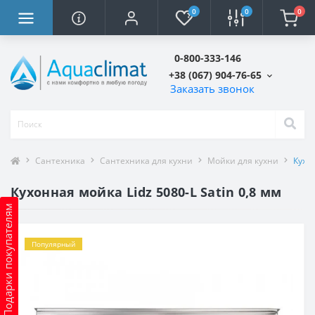
0
0
0
0-800-333-146
+38 (067) 904-76-65
Заказать звонок
Сантехника
Сантехника для кухни
Мойки для кухни
Кухон
Кухонная мойка Lidz 5080-L Satin 0,8 мм
Подарки покупателям
Популярный