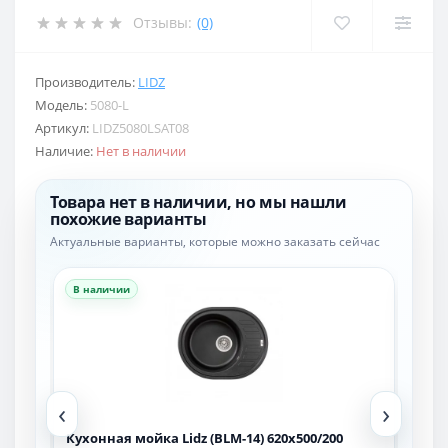
Отзывы:
(0)
Производитель:
LIDZ
Модель:
5080-L
Артикул:
LIDZ5080LSAT08
Наличие:
Нет в наличии
Товара нет в наличии, но мы нашли
похожие варианты
Актуальные варианты, которые можно заказать сейчас
В наличии
В н
‹
›
Кухонная мойка Lidz (BLM-14) 620x500/200
Кухо