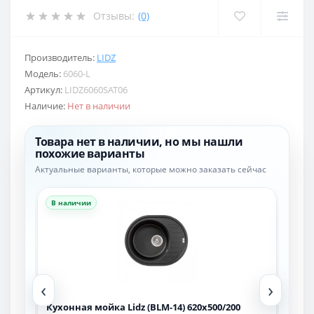
Отзывы:
(0)
Производитель:
LIDZ
Модель:
6060-L
Артикул:
LIDZ6060SAT06
Наличие:
Нет в наличии
Товара нет в наличии, но мы нашли
похожие варианты
Актуальные варианты, которые можно заказать сейчас
В наличии
В н
‹
›
Кухонная мойка Lidz (BLM-14) 620x500/200
Кухо