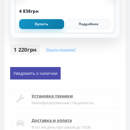
4 838грн
6 3
Купить
Подробнее
1 220грн
Нашли дешевле?
Уведомить о наличии
Установка техники
Квалифицированные специалисты
Доставка и оплата
В тот же день при заказе до 16:00