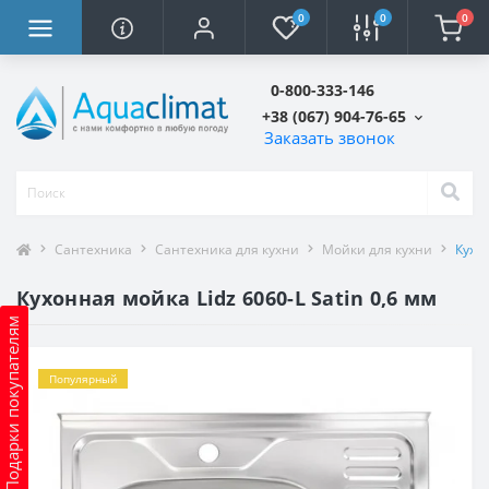
0
0
0
0-800-333-146
+38 (067) 904-76-65
Заказать звонок
Сантехника
Сантехника для кухни
Мойки для кухни
Кухон
Кухонная мойка Lidz 6060-L Satin 0,6 мм
Подарки покупателям
Популярный