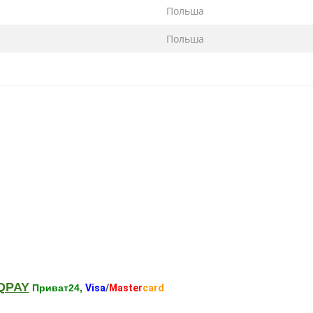
Польша
Польша
QPAY
Приват24,
Visa
/
Master
card