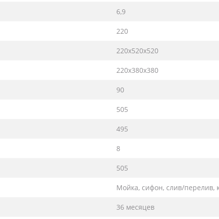
6,9
220
220х520х520
220х380х380
90
505
495
8
505
Мойка, сифон, слив/перелив,
36 месяцев