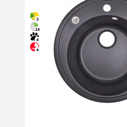
3
24
4
4