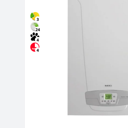
3
24
4
4