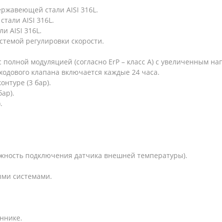
ржавеющей стали AISI 316L.
тали AISI 316L.
и AISI 316L.
стемой регулировки скорости.
полной модуляцией (согласно ErP – класс A) с увеличенным н
ходового клапана включается каждые 24 часа.
нтуре (3 бар).
ар).
.
ожность подключения датчика внешней температуры).
ыми системами.
ннике.