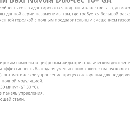
обность котла адаптироваться под тип и качество газа, дымохо
лы данной серии незаменимы там, где требуется большой расх
менной горелкой с полным предварительным смешением газов
 широким символьно-цифровым жидкокристаллическим дисплеем
ая эффективность благодаря уменьшению количества пусков/ост
C): автоматическое управление процессом горения для поддер
 полной модуляцией.
30 минут (ΔT 30 °C).
з панель управления.
еющей стали.