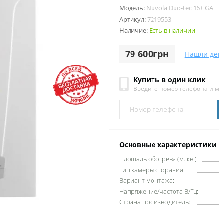
Модель:
Nuvola Duo-tec 16+ GA
Артикул:
7219553
Наличие:
Есть в наличии
79 600грн
Нашли де
Купить в один клик
Введите номер телефона и 
Основные характеристики
Площадь обогрева (м. кв.):
Тип камеры сгорания:
Вариант монтажа:
Напряжение/частота В/Гц:
Страна производитель: