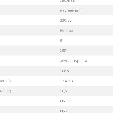
закрытая
настенный
230/50
Италия
5
X5D
двухконтурный
108,8
ление)
12,4-2,3
м ГВС)
16,5
60-35
80-25