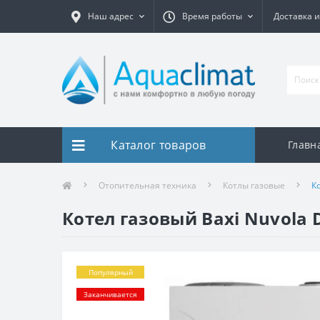
Наш адрес
Время работы
Доставка и
Каталог товаров
Главн
Отопительная техника
Котлы газовые
К
Котел газовый Baxi Nuvola 
Популярный
Заканчивается