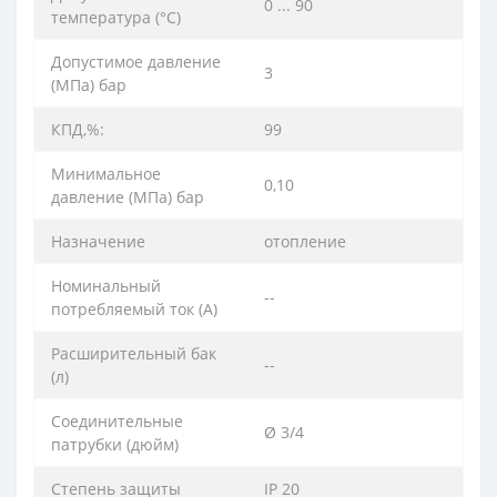
0 ... 90
температура (°C)
Допустимое давление
3
(МПа) бар
КПД,%:
99
Минимальное
0,10
давление (МПа) бар
Назначение
отопление
Номинальный
--
потребляемый ток (A)
Расширительный бак
--
(л)
Соединительные
Ø 3/4
патрубки (дюйм)
Степень защиты
IP 20