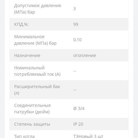
Допустимое давление
3
(МПа) бар
КПД,%:
99
Минимальное
0,10
давление (МПа) бар
Назначение
отопление
Номинальный
--
потребляемый ток (A)
Расширительный бак
--
(л)
Соединительные
Ø 3/4
патрубки (дюйм)
Степень защиты
IP 20
Тип котла
ТЭНовый 3 шт