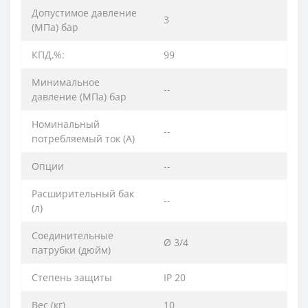
Допустимое давление
3
(МПа) бар
КПД,%:
99
Минимальное
--
давление (МПа) бар
Номинальный
--
потребляемый ток (A)
Опции
--
Расширительный бак
--
(л)
Соединительные
Ø 3/4
патрубки (дюйм)
Степень защиты
IP 20
Вес (кг)
10