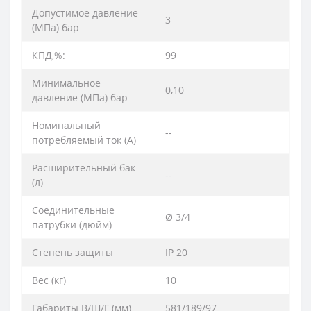
Допустимое давление
3
(МПа) бар
КПД,%:
99
Минимальное
0,10
давление (МПа) бар
Номинальный
--
потребляемый ток (A)
Расширительный бак
--
(л)
Соединительные
Ø 3/4
патрубки (дюйм)
Степень защиты
IP 20
Вес (кг)
10
Габариты В/Ш/Г (мм)
581/189/97