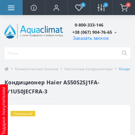
0
0
0
0-800-333-146
+38 (067) 904-76-65
Заказать звонок
Климатическая техника
Настенные кондиционеры
Кондицио
Кондиционер Haier AS50S2SJ1FA-
Подарки покупателям
3/1U50JECFRA-3
Популярный