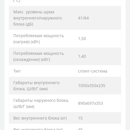
(°C)
Макс. уровень шума
внутреннего/наружного
41/64
блока (дБ)
Потребляемая мощность
1,50
(нагрев) (кВт)
Потребляемая мощность
1,40
(охлаждение) (кВт)
Тип
сплит-система
Габариты внутреннего
1050x350x235
блока, Ш/В/Г (мм)
Габариты наружного блока,
890x697x353
Ш/В/Г (мм)
Вес внутреннего блока (кг)
15
Вес наружного блока (кг)
45