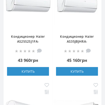
Кондиционер Haier
Кондиционер Haier
AS25S2SJ1FA-
AS35JBJHRA-
3/1U25MECFRA-3
W/1U35JEJFRA
43 960грн
45 160грн
КУПИТЬ
КУПИТЬ