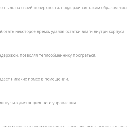
ю пыль на своей поверхности, поддерживая таким образом чис
отать некоторое время, удаляя остатки влаги внутри корпуса.
адержкой, позволяя теплообменнику прогреться.
оздает никаких помех в помещении.
и пульта дистанционного управления.
автоматически перезапускается, сохраняя все заданные ранее