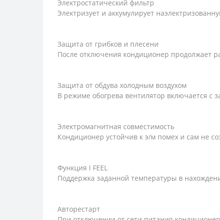
Электростатический фильтр
Электризует и аккумулирует наэлектризованну
Защита от грибков и плесени
После отключения кондиционер продолжает раб
Защита от обдува холодным воздухом
В режиме обогрева вентилятор включается с з
Электромагнитная совместимость
Кондиционер устойчив к э/м помех и сам не с
Функция I FEEL
Поддержка заданной температуры в нахождени
Авторестарт
При отключении от сети питания кондиционер 