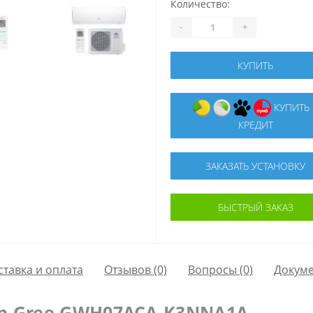
Количество:
-
+
КУПИТЬ
КУПИТЬ В
КРЕДИТ
ЗАКАЗАТЬ УСТАНОВКУ
БЫСТРЫЙ ЗАКАЗ
ставка и оплата
Отзывов (0)
Вопросы
(0)
Докум
р Gree GWH07ACA-K3NNA1A