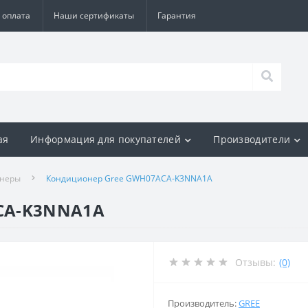
 оплата
Наши сертификаты
Гарантия
ая
Информация для покупателей
Производители
онеры
Кондиционер Gree GWH07ACA-K3NNA1A
CA-K3NNA1A
Отзывы:
(0)
Производитель:
GREE