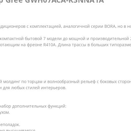
ндиционеров с комплектацией, аналогичной серии BORA, но в н
т компактной бытовой 7 модели до мощной и производительно
ающим на фреоне R410A. Длина трассы в больших типоразмерах
й молдинг по торцам и волнообразный рельеф с боковых сторо
 для любых стилей интерьеров.
 набор дополнительных функций:
ухом.
неполадок.
ьно высушивается.