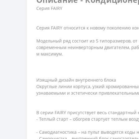
Серия FAIRY
Серия FAIRY относится к новому поколению ко
Модельный ряд состоит из 5 типоразмеров, о
современным неинверторным двигателем, работ
м максимум.
Изящный дизайн внутреннего блока
Округлые линии корпуса, узкий хромированны
узнаваемыми и эстетически привлекательными
В серии FAIRY присутствует весь стандартный
- Теплый старт – обогрев стартует теплым возд
- Самодиагностика – на пульт выводятся коды 
- Самоочистка – внутренний блок самостоятел