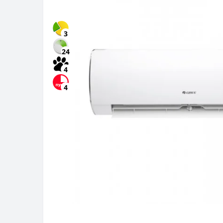
3
24
4
4