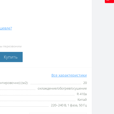
шевле?
мы перезвоним
Купить
Все характеристики
тировочно) (м2):
20
охлаждение/обогрев/осушение
R 410a
Китай
220–240 B, 1 фаза, 50 Гц