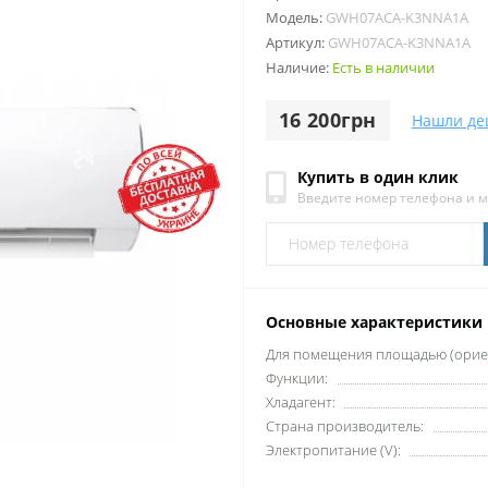
Модель:
GWH07ACA-K3NNA1A
Артикул:
GWH07ACA-K3NNA1A
Наличие:
Есть в наличии
16 200грн
Нашли де
Купить в один клик
Введите номер телефона и 
Основные характеристики
Для помещения площадью (ориен
Функции:
Хладагент:
Страна производитель:
Электропитание (V):