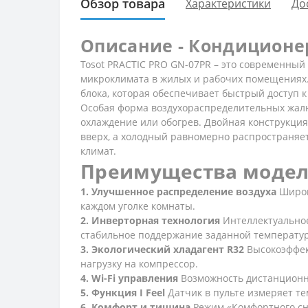
Обзор товара
Характеристики
До
Описание - Кондиционер
Tosot PRACTIC PRO GN-07PR – это современны
микроклимата в жилых и рабочих помещениях
блока, которая обеспечивает быстрый доступ 
Особая форма воздухораспределительных жалю
охлаждение или обогрев. Двойная конструкци
вверх, а холодный равномерно распространяет
климат.
Преимущества модели
1. Улучшенное распределение воздуха
Широк
каждом уголке комнаты.
2. Инверторная технология
Интеллектуально
стабильное поддержание заданной температу
3. Экологический хладагент R32
Высокоэффе
нагрузку на компрессор.
4. Wi-Fi управления
Возможность дистанционн
5. Функция I Feel
Датчик в пульте измеряет те
6. Комфорт и тишина
Режим «Комфортного сна