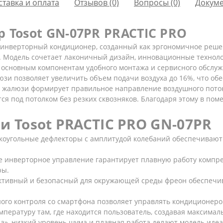
ставка и оплата
Отзывов (0)
Вопросы
(0)
Докум
 Tosot GN-07PR PRACTIC PRO
й инверторный кондиционер, созданный как эргономичное реш
. Модель сочетает лаконичный дизайн, инновационные технол
к основным компонентам удобного монтажа и сервисного обслу
зи позволяет увеличить объем подачи воздуха до 16%, что об
я жалюзи формирует правильное направление воздушного поток
ся под потолком без резких сквозняков. Благодаря этому в по
 Tosot PRACTIC PRO GN-07PR
оугольные дефлекторы с амплитудой колебаний обеспечивают
е инверторное управление гарантирует плавную работу компре
ры.
ктивный и безопасный для окружающей среды фреон обеспечи
ого контроля со смартфона позволяет управлять кондиционеро
мпературу там, где находится пользователь, создавая максима
», низкий уровень шума и плавная работа делают модель идеа