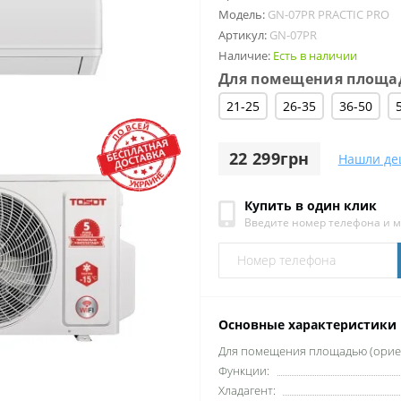
Модель:
GN-07PR PRACTIC PRO
Артикул:
GN-07PR
Наличие:
Есть в наличии
Для помещения площад
21-25
26-35
36-50
22 299грн
Нашли де
Купить в один клик
Введите номер телефона и 
Основные характеристики
Для помещения площадью (ориен
Функции:
Хладагент: