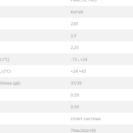
Китай
220
2,3
2,25
 (°C)
-15…+24
 (°C)
+24 +43
блока (дБ)
37/39
0.59
0.59
сплит-система
704х260х185