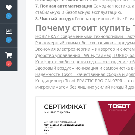
7. Полная автоматизация
Самодиагностика, а
стабильную и безопасную эксплуатацию.
0
8. Чистый воздух
Генератор ионов Active Plas
Почему стоит купить 
НОВИНКА с современными технологиями – акт
0
Равномерный климат без сквозняков – продум
Экономия электроэнергии – инвертор и систем
Удобство управления - Wi-Fi, таймер, TURBO, б
Комфорт в любое время года — охлаждение, о
0
Здоровый воздух – ионизация и самоочистка в
Надежность Tosot – качественная сборка и дол
Кондиционер Tosot PRACTIC PRO GN-07PR – это
микроклиматом без лишних усилий каждый ден