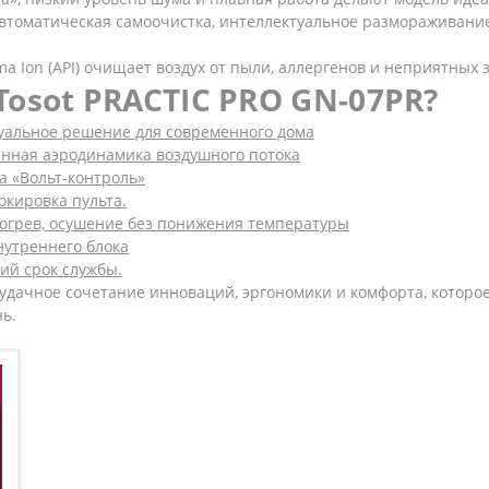
втоматическая самоочистка, интеллектуальное размораживани
ma Ion (API) очищает воздух от пыли, аллергенов и неприятных 
Tosot PRACTIC PRO GN-07PR?
уальное решение для современного дома
анная аэродинамика воздушного потока
а «Вольт-контроль»
локировка пульта.
богрев, осушение без понижения температуры
нутреннего блока
гий срок службы.
 удачное сочетание инноваций, эргономики и комфорта, котор
ь.