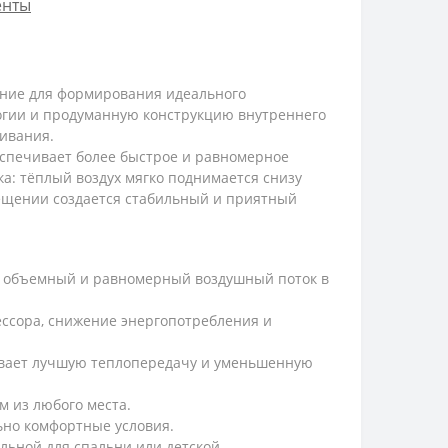
енты
ение для формирования идеального
огии и продуманную конструкцию внутреннего
живания.
еспечивает более быстрое и равномерное
а: тёплый воздух мягко поднимается снизу
мещении создается стабильный и приятный
 объемный и равномерный воздушный поток в
ссора, снижение энергопотребления и
вает лучшую теплопередачу и уменьшенную
м из любого места.
льно комфортные условия.
льной для спальни или детской.