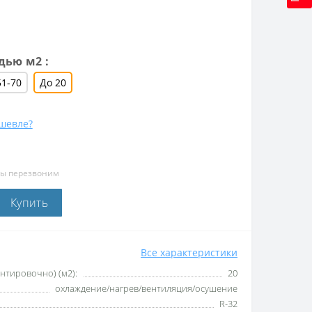
ью м2 :
51-70
До 20
шевле?
мы перезвоним
Купить
Все характеристики
тировочно) (м2):
20
охлаждение/нагрев/вентиляция/осушение
R-32