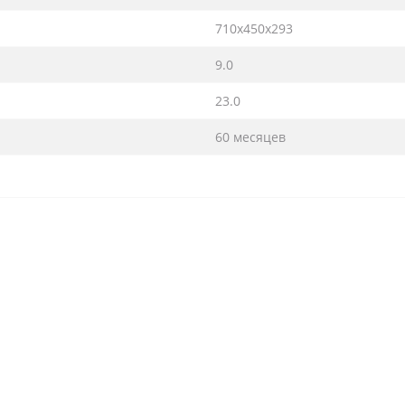
710х450х293
9.0
23.0
60 месяцев