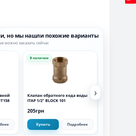
ии, но мы нашли похожие варианты
ые можно заказать сейчас
В наличии
В наличии
›
вной
Клапан обратного хода воды
Клапан обратн
HT158
ITAP 1/2″ BLOCK 101
ITAP ROMA 1 1/
205грн
1 319грн
бнее
Купить
Подробнее
Купить