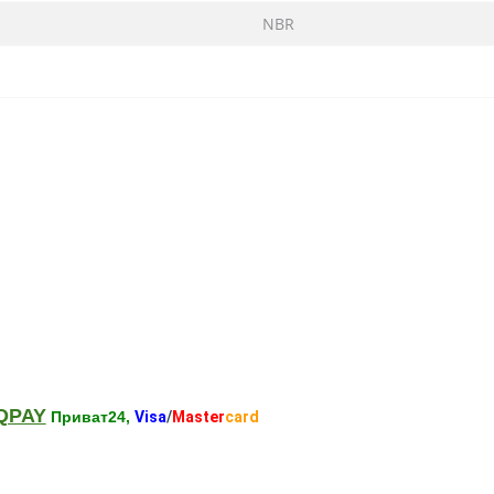
NBR
QPAY
Приват24,
Visa
/
Master
card