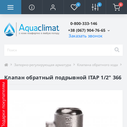
0
0
0
0-800-333-146
+38 (067) 904-76-65
Заказать звонок
Запорно-регулирующая арматура
Клапана обратного хода
К
Клапан обратный подрывной ITAP 1/2″ 366
Подарки покупателям