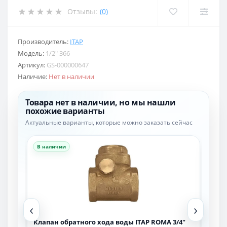
Отзывы:
(0)
Производитель:
ITAP
Модель:
1/2″ 366
Артикул:
GS-000000647
Наличие:
Нет в наличии
Товара нет в наличии, но мы нашли
похожие варианты
Актуальные варианты, которые можно заказать сейчас
В наличии
В н
‹
›
Клапан обратного хода воды ITAP ROMA 3/4″
Кла