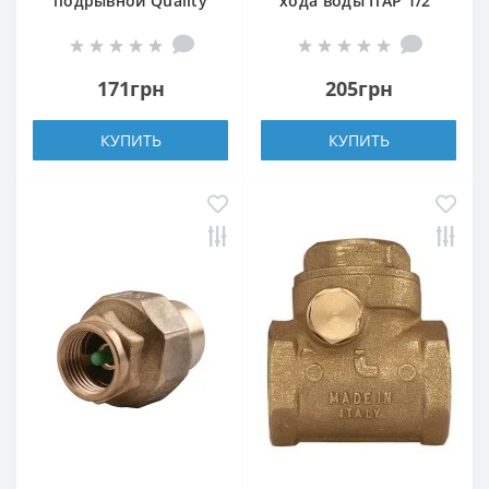
подрывной Quality
хода воды ITAP 1/2″
Professional 1/2″
BLOCK 101
HT158
171грн
205грн
КУПИТЬ
КУПИТЬ