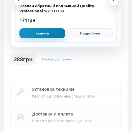
Клапан обратный подрывной Quality
Кла
Professional 1/2″ HT158
EUR
171грн
1 3
Купить
Подробнее
288грн
Нашли дешевле?
Установка техники
Квалифицированные специалисты
Доставка и оплата
В тот же день при заказе до 16:00