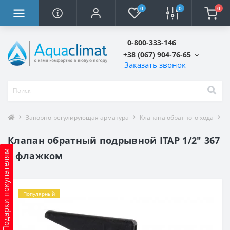
0
0
0
0-800-333-146
+38 (067) 904-76-65
Заказать звонок
Запорно-регулирующая арматура
Клапана обратного хода
К
Клапан обратный подрывной ITAP 1/2″ 367
Подарки покупателям
с флажком
Популярный