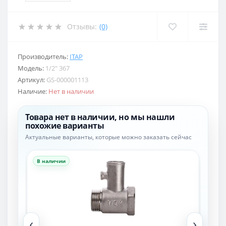
Отзывы:
(0)
Производитель:
ITAP
Модель:
1/2″ 367
Артикул:
GS-000001113
Наличие:
Нет в наличии
Товара нет в наличии, но мы нашли
похожие варианты
Актуальные варианты, которые можно заказать сейчас
В наличии
В н
‹
›