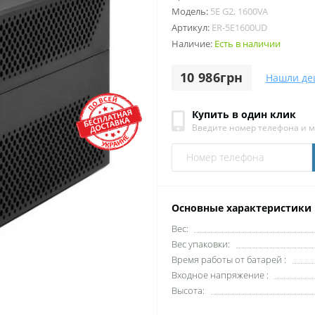
Модель:
5E G2, 1600VA
Артикул:
ER-5E1600UD
Наличие:
Есть в наличии
10 986грн
Нашли де
Купить в один клик
Введите номер телефона и 
Основные характеристики
Вес:
Вес упаковки:
Время работы от батарей :
Входное напряжение :
Высота: