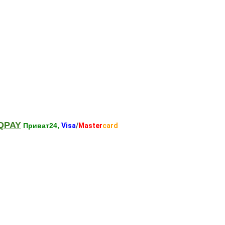
QPAY
Приват24,
Visa
/
Master
card