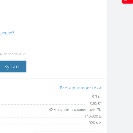
шевле?
мы перезвоним
Купить
Все характеристики
9.3 кг
10.85 кг
42 мин/при подключении ПК
140-300 В
320 мм