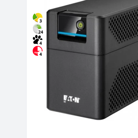
3
24
4
4