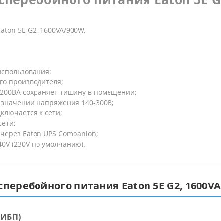
Eaton
5E G2, 1600VA/900W,
использования;
го производителя;
1200ВА сохраняет тишину в помещении;
 значении напряжения 140-300В;
ключается к сети;
сети;
через Eaton UPS Companion;
0V (230V по умолчанию).
перебойного питания Eaton 5E G2, 1600VA
(ИБП)