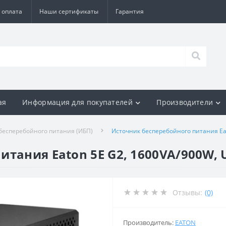
 оплата
Наши сертификаты
Гарантия
ая
Информация для покупателей
Производители
бесперебойного питания (ИБП)
Источник бесперебойного питания Eat
тания Eaton 5E G2, 1600VA/900W, 
Отзывы:
(0)
Производитель:
EATON