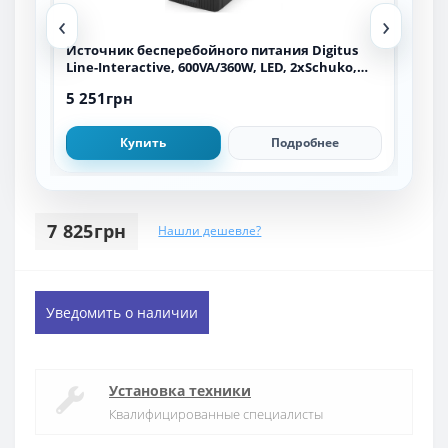
‹
›
All-
Источник бесперебойного питания Digitus
Ист
45,
Line-Interactive, 600VA/360W, LED, 2xSchuko,
G2, 
RJ11, USB
5 251грн
9 8
Купить
Подробнее
7 825грн
Нашли дешевле?
Уведомить о наличии
Установка техники
Квалифицированные специалисты