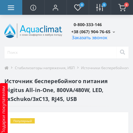
0
0
0
0-800-333-146
+38 (067) 904-76-65
Заказать звонок
Стабилизаторы напряжения, ИБП
Источники бесперебойного п
Источник бесперебойного питания
Подарки покупателям
Digitus All-in-One, 800VA/480W, LED,
4xSchuko/3xC13, RJ45, USB
Популярный