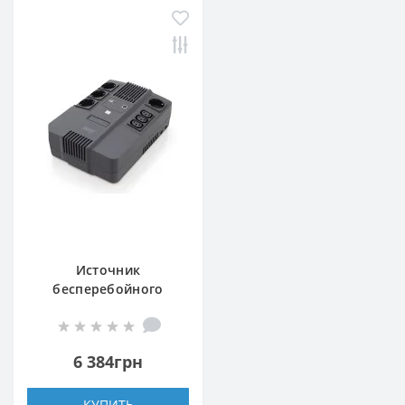
Источник
бесперебойного
питания Digitus All-in-
One, 600VA/360W, LED,
4xSchuko/3xC13, RJ45,
6 384грн
USB
КУПИТЬ