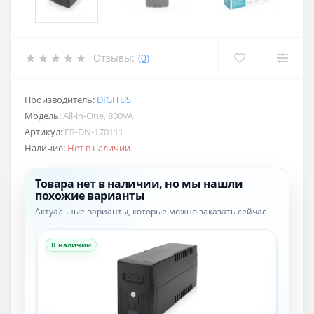
Отзывы:
(0)
Производитель:
DIGITUS
Модель:
All-in-One, 800VA
Артикул:
ER-DN-170111
Наличие:
Нет в наличии
Товара нет в наличии, но мы нашли
похожие варианты
Актуальные варианты, которые можно заказать сейчас
В наличии
В н