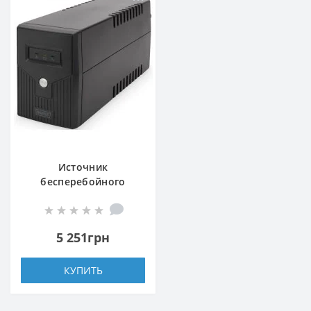
Источник
бесперебойного
питания Digitus Line-
Interactive,
600VA/360W, LED,
5 251грн
2xSchuko, RJ11, USB
КУПИТЬ