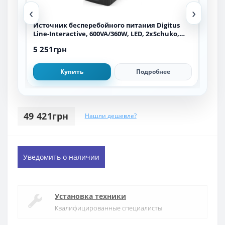
‹
›
All-
Источник бесперебойного питания Digitus
Ист
45,
Line-Interactive, 600VA/360W, LED, 2xSchuko,
UPS 
RJ11, USB
5 251грн
6 0
Купить
Подробнее
49 421грн
Нашли дешевле?
Уведомить о наличии
Установка техники
Квалифицированные специалисты