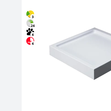
3
24
4
4