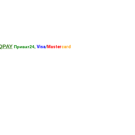
QPAY
Приват24,
Visa
/
Master
card