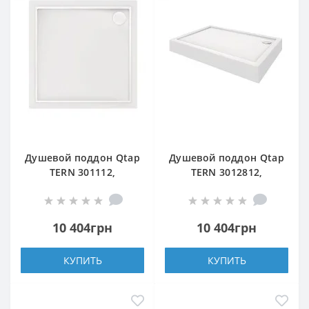
Душевой поддон Qtap
Душевой поддон Qtap
TERN 301112,
TERN 3012812,
квадратный,
прямоугольный,
100x100x12,
120x80x12, акриловый
акриловый + ножки,
+ ножки, диаметр
10 404грн
10 404грн
диаметр слива 90 мм
слива 90 мм
КУПИТЬ
КУПИТЬ