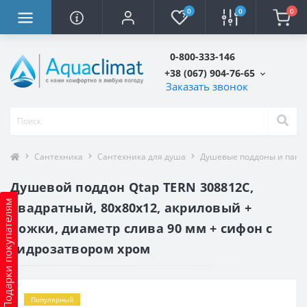
0
0
0
0-800-333-146
+38 (067) 904-76-65
Заказать звонок
Сантехника
Сантехника для душа
Душевые поддоны и пане
Душевой поддон Qtap TERN 308812C,
Подарки покупателям
квадратный, 80x80x12, акриловый +
ножки, диаметр слива 90 мм + сифон с
гидрозатвором хром
Популярный