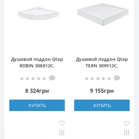
Душевой поддон Qtap
Душевой поддон Qtap
ROBIN 308812C,
TERN 309912C,
полукруглый,
квадратный, 90x90x12,
80x80x12, акриловый
акриловый + ножки,
+ ножки, диаметр
диаметр слива 90 мм
8 324грн
9 155грн
слива 90 мм + сифон с
+ сифон с
гидрозатвором хром
гидрозатвором хром
КУПИТЬ
КУПИТЬ