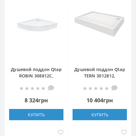
Душевой поддон Qtap
Душевой поддон Qtap
ROBIN 308812C,
TERN 3012812,
полукруглый,
прямоугольный,
80x80x12, акриловый
120x80x12, акриловый
+ ножки, диаметр
+ ножки, диаметр
8 324грн
10 404грн
слива 90 мм + сифон с
слива 90 мм
гидрозатвором хром
КУПИТЬ
КУПИТЬ