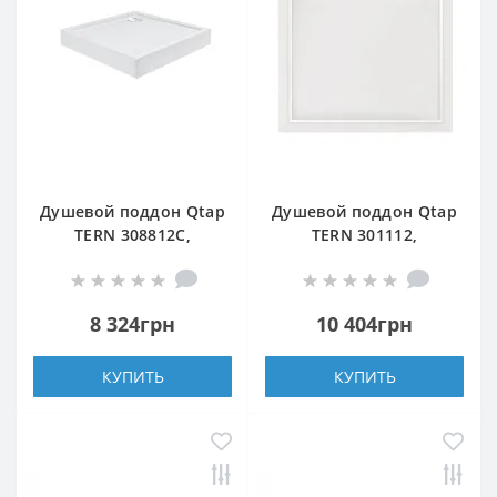
Душевой поддон Qtap
Душевой поддон Qtap
TERN 308812C,
TERN 301112,
квадратный, 80x80x12,
квадратный,
акриловый + ножки,
100x100x12,
диаметр слива 90 мм
акриловый + ножки,
8 324грн
10 404грн
+ сифон с
диаметр слива 90 мм
гидрозатвором хром
КУПИТЬ
КУПИТЬ