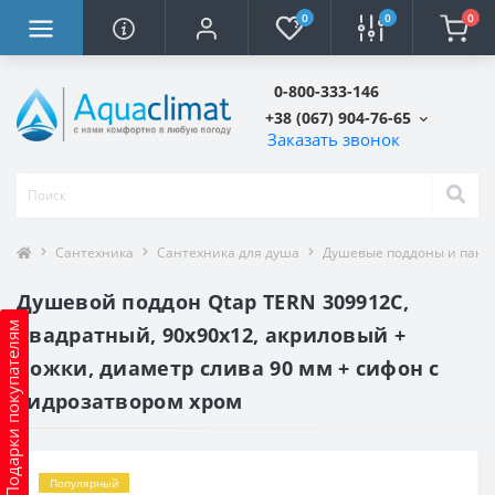
0
0
0
0-800-333-146
+38 (067) 904-76-65
Заказать звонок
Сантехника
Сантехника для душа
Душевые поддоны и пане
Душевой поддон Qtap TERN 309912C,
Подарки покупателям
квадратный, 90x90x12, акриловый +
ножки, диаметр слива 90 мм + сифон с
гидрозатвором хром
Популярный