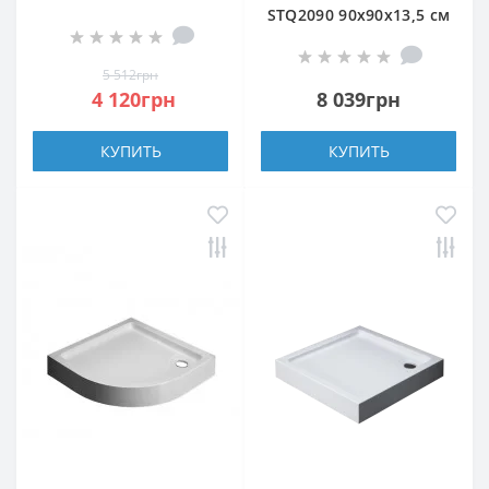
90x90 см квадратный,
STQ2090 90х90х13,5 см
без сифона
четверть круга
5 512грн
4 120грн
8 039грн
КУПИТЬ
КУПИТЬ