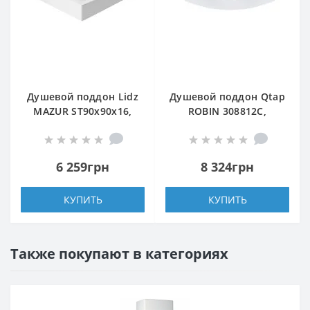
Душевой поддон Lidz
Душевой поддон Qtap
MAZUR ST90x90x16,
ROBIN 308812C,
низкий, квадратный,
полукруглый,
акриловый + ножки,
80x80x12, акриловый
диаметр слива 52 мм
+ ножки, диаметр
6 259грн
8 324грн
слива 90 мм + сифон с
гидрозатвором хром
КУПИТЬ
КУПИТЬ
Также покупают в категориях