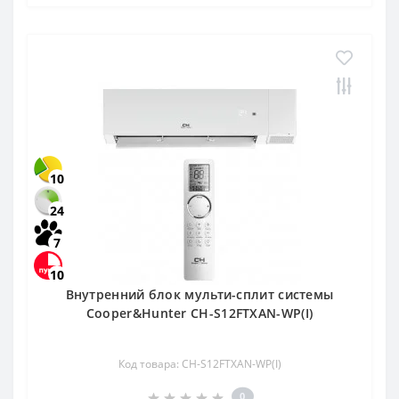
10
24
7
10
Внутренний блок мульти-сплит системы
Cooper&Hunter CH-S12FTXAN-WP(I)
Код товара: CH-S12FTXAN-WP(I)
0