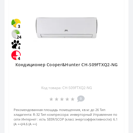
3
24
4
4
Кондиционер Cooper&Hunter CH-S09FTXQ2-NG
Код товара: CH-S09FTXQ2-NG
0
Рекомендованная площадь помещенния, кв.м:
до 26
Тип
хладагента:
R-32
Тип компрессора:
инверторный
Управление по
сети Интернет :
есть
SEER/SCOP (класс энергоэффективности):
6.1
(А ++)/4.6 (А ++)