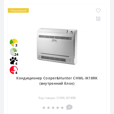
Популярный
3
24
4
4
Кондиционер Cooper&Hunter СHML-IK18RK
(внутренний блок)
Код товара: СHML-IK18RK
0