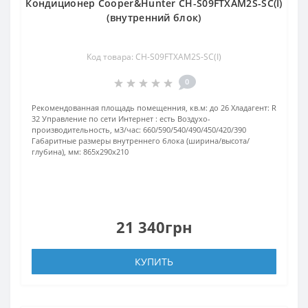
Кондиционер Cooper&Hunter CH-S09FTXAM2S-SC(I)
(внутренний блок)
Код товара: CH-S09FTXAM2S-SC(I)
0
Рекомендованная площадь помещенния, кв.м:
до 26
Хладагент:
R
32
Управление по сети Интернет :
есть
Воздухо-
производительность, м3/час:
660/590/540/490/450/420/390
Габаритные размеры внутреннего блока (ширина/высота/
глубина), мм:
865х290х210
21 340грн
КУПИТЬ