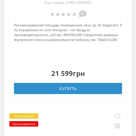
Код товара: CHML-ID09RK2
0
Рекомендованная площадь помещенния, кв.м:
до 26
Хладагент:
R
32
Управление по сети Интернет :
нет
Воздухо-
производительность, м3/час:
450/350/280
Габаритные размеры
внутреннего блока (ширина/высота/глубина), мм:
700х615х200
21 599грн
КУПИТЬ
Популярный
Заканчивается