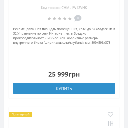
Код товара: CHML-IW12VNK
0
Рекомендованная площадь помещенния, кв.м:
до 34
Хладагент:
R
32
Управление по сети Интернет :
есть
Воздухо-
производительность, м3/час:
720
Габаритные размеры
внутреннего блока (ширина/высота/глубина), мм:
899x596x378
25 999грн
КУПИТЬ
Популярный