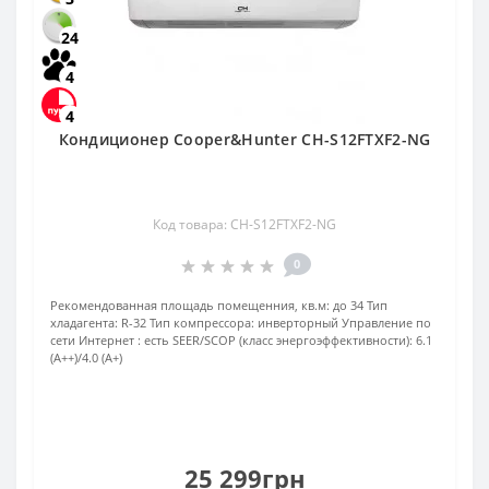
24
4
4
Кондиционер Cooper&Hunter CH-S12FTXF2-NG
Код товара: CH-S12FTXF2-NG
0
Рекомендованная площадь помещенния, кв.м:
до 34
Тип
хладагента:
R-32
Тип компрессора:
инверторный
Управление по
сети Интернет :
есть
SEER/SCOP (класс энергоэффективности):
6.1
(A++)/4.0 (A+)
25 299грн