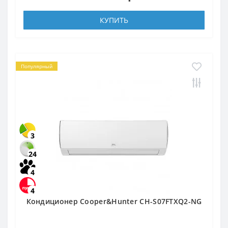
КУПИТЬ
Популярный
3
24
4
4
Кондиционер Cooper&Hunter CH-S07FTXQ2-NG