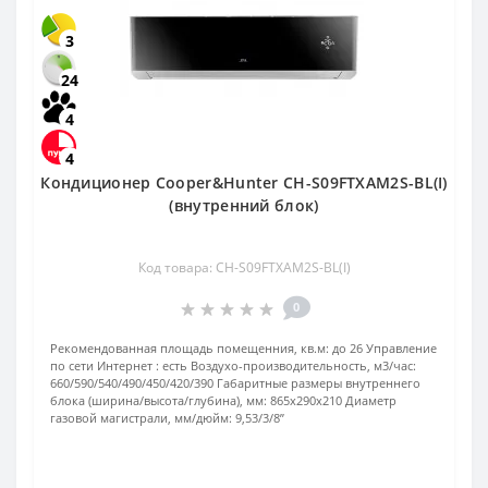
3
24
4
4
Кондиционер Cooper&Hunter CH-S09FTXAM2S-BL(I)
(внутренний блок)
Код товара: CH-S09FTXAM2S-BL(I)
0
Рекомендованная площадь помещенния, кв.м:
до 26
Управление
по сети Интернет :
есть
Воздухо-производительность, м3/час:
660/590/540/490/450/420/390
Габаритные размеры внутреннего
блока (ширина/высота/глубина), мм:
865х290х210
Диаметр
газовой магистрали, мм/дюйм:
9,53/3/8’’