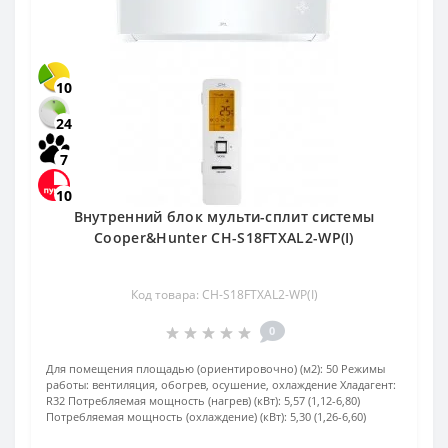
10
24
7
10
Внутренний блок мульти-сплит системы
Cooper&Hunter CH-S18FTXAL2-WP(I)
Код товара: CH-S18FTXAL2-WP(I)
0
Для помещения площадью (ориентировочно) (м2):
50
Режимы
работы:
вентиляция, обогрев, осушение, охлаждение
Хладагент:
R32
Потребляемая мощность (нагрев) (кВт):
5,57 (1,12-6,80)
Потребляемая мощность (охлаждение) (кВт):
5,30 (1,26-6,60)