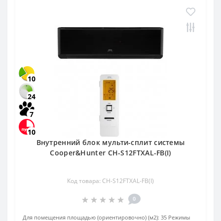
10
24
7
10
Внутренний блок мульти-сплит системы
Cooper&Hunter CH-S12FTXAL-FB(I)
Код товара: CH-S12FTXAL-FB(I)
0
Для помещения площадью (ориентировочно) (м2):
35
Режимы