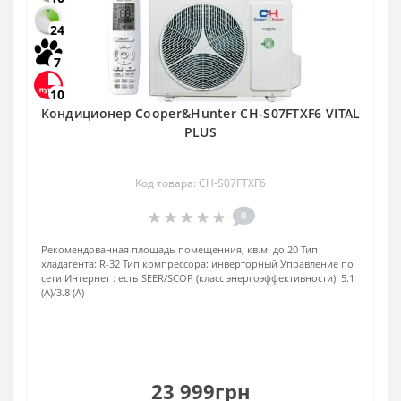
24
7
10
Кондиционер Cooper&Hunter CH-S07FTXF6 VITAL
PLUS
Код товара: CH-S07FTXF6
0
Рекомендованная площадь помещенния, кв.м:
до 20
Тип
хладагента:
R-32
Тип компрессора:
инверторный
Управление по
сети Интернет :
есть
SEER/SCOP (класс энергоэффективности):
5.1
(A)/3.8 (A)
23 999грн