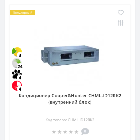
Популярный
3
24
4
4
Кондиционер Cooper&Hunter CHML-ID12RK2
(внутренний блок)
Код товара: CHML-ID12RK2
0