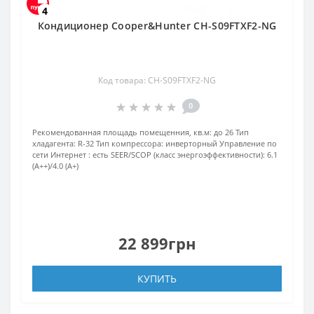
4
Кондиционер Cooper&Hunter CH-S09FTXF2-NG
Код товара: CH-S09FTXF2-NG
0
Рекомендованная площадь помещенния, кв.м:
до 26
Тип
хладагента:
R-32
Тип компрессора:
инверторный
Управление по
сети Интернет :
есть
SEER/SCOP (класс энергоэффективности):
6.1
(A++)/4.0 (A+)
22 899грн
КУПИТЬ