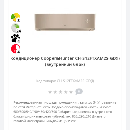
3
24
4
4
Кондиционер Cooper&Hunter CH-S12FTXAM2S-GD(I)
(внутренний блок)
Код товара: CH-S12FTXAM2S-GD(I)
0
Рекомендованная площадь помещенния, кв.м:
до 34
Управление
по сети Интернет :
есть
Воздухо-производительность, м3/час:
680/590/540/490/450/420/390
Габаритные размеры внутреннего
блока (ширина/высота/глубина), мм:
865х290х210
Диаметр
газовой магистрали, мм/дюйм:
9,53/3/8’’