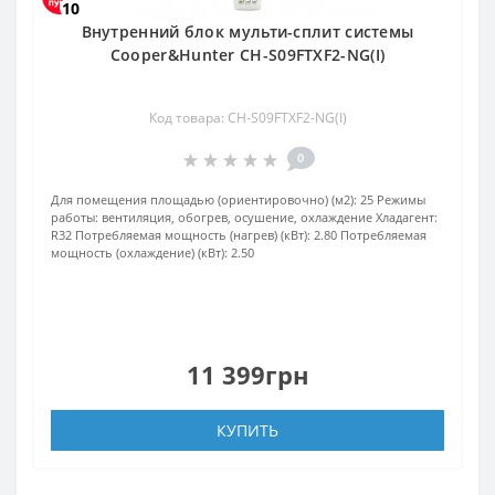
10
Внутренний блок мульти-сплит системы
Cooper&Hunter CH-S09FTXF2-NG(I)
Код товара: CH-S09FTXF2-NG(I)
0
Для помещения площадью (ориентировочно) (м2):
25
Режимы
работы:
вентиляция, обогрев, осушение, охлаждение
Хладагент:
R32
Потребляемая мощность (нагрев) (кВт):
2.80
Потребляемая
мощность (охлаждение) (кВт):
2.50
11 399грн
КУПИТЬ