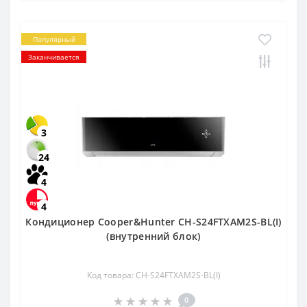
Популярный
Заканчивается
3
24
4
4
Кондиционер Cooper&Hunter CH-S24FTXAM2S-BL(I)
(внутренний блок)
Код товара: CH-S24FTXAM2S-BL(I)
0