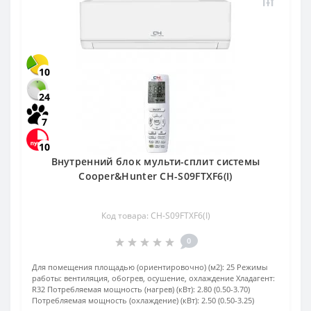
10
24
7
10
Внутренний блок мульти-сплит системы
Cooper&Hunter CH-S09FTXF6(I)
Код товара: CH-S09FTXF6(I)
0
Для помещения площадью (ориентировочно) (м2):
25
Режимы
работы:
вентиляция, обогрев, осушение, охлаждение
Хладагент:
R32
Потребляемая мощность (нагрев) (кВт):
2.80 (0.50-3.70)
Потребляемая мощность (охлаждение) (кВт):
2.50 (0.50-3.25)