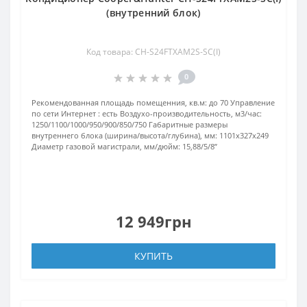
(внутренний блок)
Код товара: CH-S24FTXAM2S-SC(I)
0
Рекомендованная площадь помещенния, кв.м:
до 70
Управление
по сети Интернет :
есть
Воздухо-производительность, м3/час:
1250/1100/1000/950/900/850/750
Габаритные размеры
внутреннего блока (ширина/высота/глубина), мм:
1101х327х249
Диаметр газовой магистрали, мм/дюйм:
15,88/5/8’’
12 949грн
КУПИТЬ