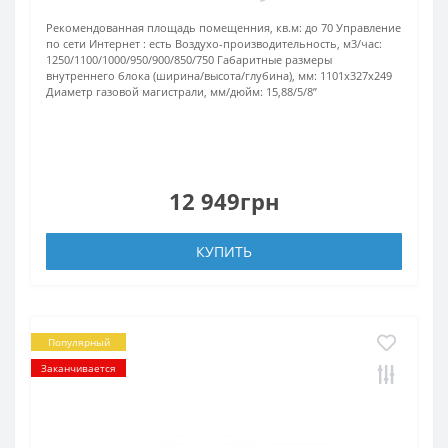
Рекомендованная площадь помещенния, кв.м:
до 70
Управление
по сети Интернет :
есть
Воздухо-производительность, м3/час:
1250/1100/1000/950/900/850/750
Габаритные размеры
внутреннего блока (ширина/высота/глубина), мм:
1101х327х249
Диаметр газовой магистрали, мм/дюйм:
15,88/5/8’’
12 949грн
КУПИТЬ
Популярный
Заканчивается