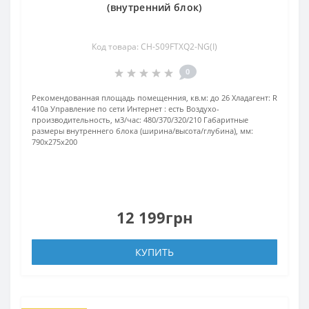
(внутренний блок)
Код товара: CH-S09FTXQ2-NG(I)
0
Рекомендованная площадь помещенния, кв.м:
до 26
Хладагент:
R
410a
Управление по сети Интернет :
есть
Воздухо-
производительность, м3/час:
480/370/320/210
Габаритные
размеры внутреннего блока (ширина/высота/глубина), мм:
790х275х200
12 199грн
КУПИТЬ