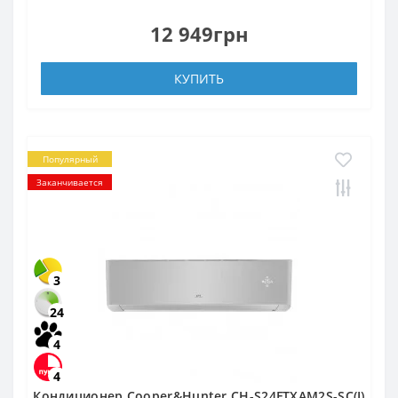
12 949грн
КУПИТЬ
Популярный
Заканчивается
3
24
4
4
Кондиционер Cooper&Hunter CH-S24FTXAM2S-SC(I)