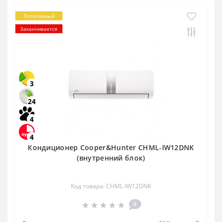
Популярный
Заканчивается
3
24
4
4
Кондиционер Cooper&Hunter CHML-IW12DNK
(внутренний блок)
Код товара: CHML-IW12DNK
0