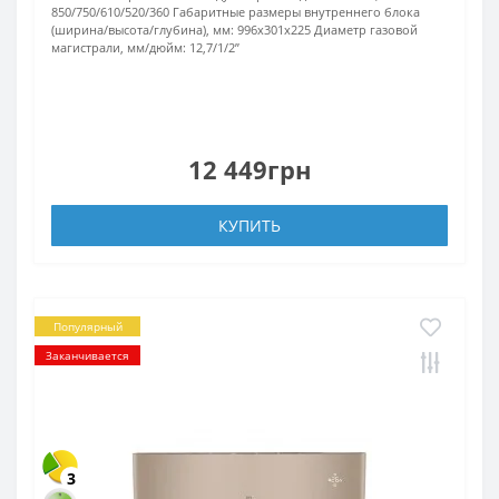
850/750/610/520/360
Габаритные размеры внутреннего блока
(ширина/высота/глубина), мм:
996х301х225
Диаметр газовой
магистрали, мм/дюйм:
12,7/1/2’’
12 449грн
КУПИТЬ
Популярный
Заканчивается
3