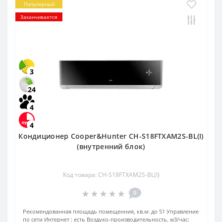
Популярный
Заканчивается
3
24
4
4
Кондиционер Cooper&Hunter CH-S18FTXAM2S-BL(I)
(внутренний блок)
Код товара: CH-S18FTXAM2S-BL(I)
0
Рекомендованная площадь помещенния, кв.м:
до 51
Управление
по сети Интернет :
есть
Воздухо-производительность, м3/час: