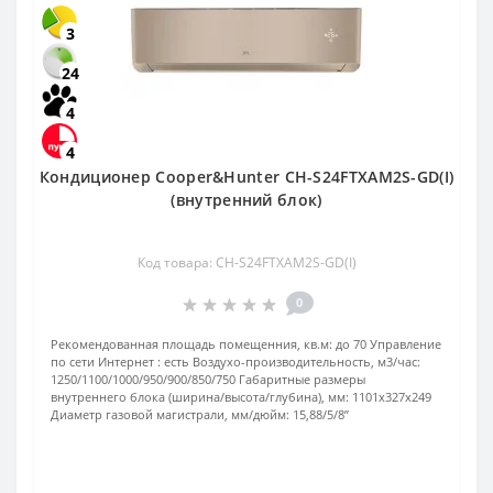
3
24
4
4
Кондиционер Cooper&Hunter CH-S24FTXAM2S-GD(I)
(внутренний блок)
Код товара: CH-S24FTXAM2S-GD(I)
0
Рекомендованная площадь помещенния, кв.м:
до 70
Управление
по сети Интернет :
есть
Воздухо-производительность, м3/час:
1250/1100/1000/950/900/850/750
Габаритные размеры
внутреннего блока (ширина/высота/глубина), мм:
1101х327х249
Диаметр газовой магистрали, мм/дюйм:
15,88/5/8’’