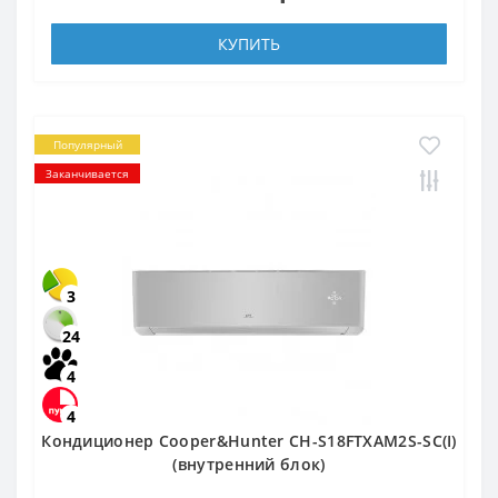
КУПИТЬ
Популярный
Заканчивается
3
24
4
4
Кондиционер Cooper&Hunter CH-S18FTXAM2S-SC(I)
(внутренний блок)