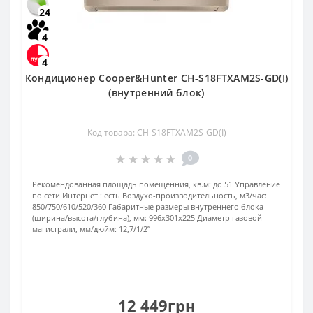
24
4
4
Кондиционер Cooper&Hunter CH-S18FTXAM2S-GD(I)
(внутренний блок)
Код товара: CH-S18FTXAM2S-GD(I)
0
Рекомендованная площадь помещенния, кв.м:
до 51
Управление
по сети Интернет :
есть
Воздухо-производительность, м3/час:
850/750/610/520/360
Габаритные размеры внутреннего блока
(ширина/высота/глубина), мм:
996х301х225
Диаметр газовой
магистрали, мм/дюйм:
12,7/1/2’’
12 449грн