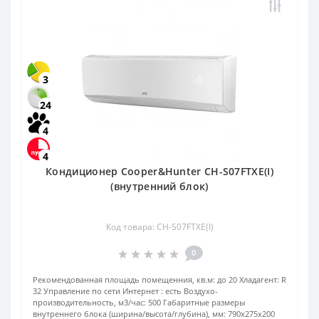
3
24
4
4
Кондиционер Cooper&Hunter CH-S07FTXE(I)
(внутренний блок)
Код товара: CH-S07FTXE(I)
0
Рекомендованная площадь помещенния, кв.м:
до 20
Хладагент:
R
32
Управление по сети Интернет :
есть
Воздухо-
производительность, м3/час:
500
Габаритные размеры
внутреннего блока (ширина/высота/глубина), мм:
790х275х200