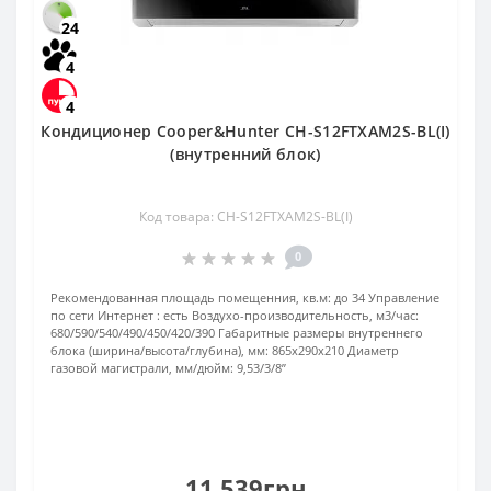
24
4
4
Кондиционер Cooper&Hunter CH-S12FTXAM2S-BL(I)
(внутренний блок)
Код товара: CH-S12FTXAM2S-BL(I)
0
Рекомендованная площадь помещенния, кв.м:
до 34
Управление
по сети Интернет :
есть
Воздухо-производительность, м3/час:
680/590/540/490/450/420/390
Габаритные размеры внутреннего
блока (ширина/высота/глубина), мм:
865х290х210
Диаметр
газовой магистрали, мм/дюйм:
9,53/3/8’’
11 539грн