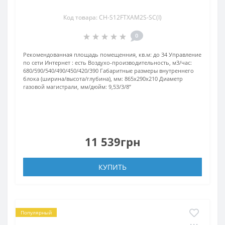
Код товара: CH-S12FTXAM2S-SC(I)
0
Рекомендованная площадь помещенния, кв.м:
до 34
Управление
по сети Интернет :
есть
Воздухо-производительность, м3/час:
680/590/540/490/450/420/390
Габаритные размеры внутреннего
блока (ширина/высота/глубина), мм:
865х290х210
Диаметр
газовой магистрали, мм/дюйм:
9,53/3/8’’
11 539грн
КУПИТЬ
Популярный