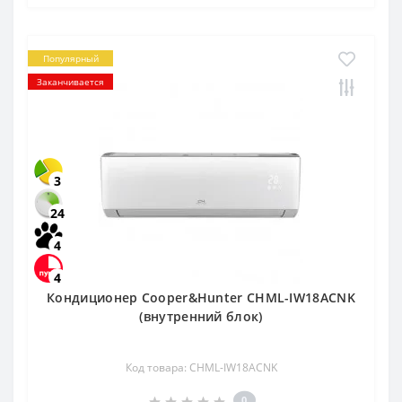
Популярный
Заканчивается
3
24
4
4
Кондиционер Cooper&Hunter CHML-IW18ACNK
(внутренний блок)
Код товара: CHML-IW18ACNK
0