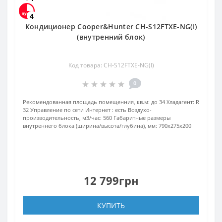
4
Кондиционер Cooper&Hunter CH-S12FTXE-NG(I)
(внутренний блок)
Код товара: CH-S12FTXE-NG(I)
0
Рекомендованная площадь помещенния, кв.м:
до 34
Хладагент:
R
32
Управление по сети Интернет :
есть
Воздухо-
производительность, м3/час:
560
Габаритные размеры
внутреннего блока (ширина/высота/глубина), мм:
790х275х200
12 799грн
КУПИТЬ