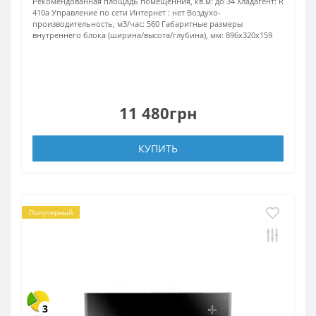
Рекомендованная площадь помещенния, кв.м:
до 34
Хладагент:
R
410a
Управление по сети Интернет :
нет
Воздухо-
производительность, м3/час:
560
Габаритные размеры
внутреннего блока (ширина/высота/глубина), мм:
896х320х159
11 480грн
КУПИТЬ
Популярный
3