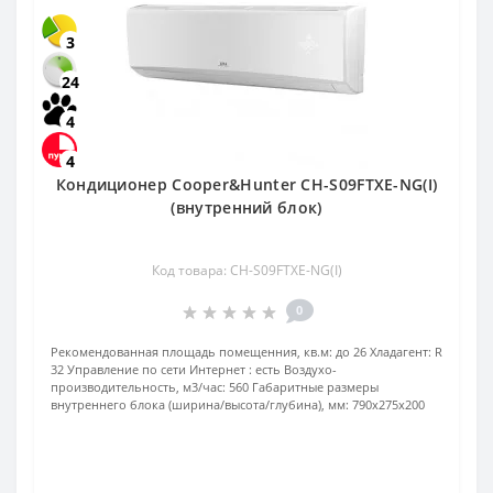
3
24
4
4
Кондиционер Cooper&Hunter CH-S09FTXE-NG(I)
(внутренний блок)
Код товара: CH-S09FTXE-NG(I)
0
Рекомендованная площадь помещенния, кв.м:
до 26
Хладагент:
R
32
Управление по сети Интернет :
есть
Воздухо-
производительность, м3/час:
560
Габаритные размеры
внутреннего блока (ширина/высота/глубина), мм:
790х275х200