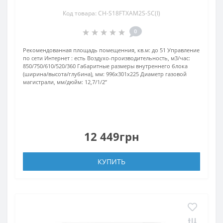
Код товара: CH-S18FTXAM2S-SC(I)
0
Рекомендованная площадь помещенния, кв.м:
до 51
Управление
по сети Интернет :
есть
Воздухо-производительность, м3/час:
850/750/610/520/360
Габаритные размеры внутреннего блока
(ширина/высота/глубина), мм:
996х301х225
Диаметр газовой
магистрали, мм/дюйм:
12,7/1/2’’
12 449грн
КУПИТЬ