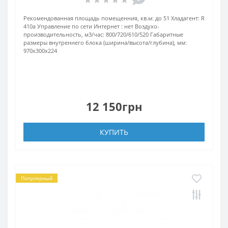
Рекомендованная площадь помещенния, кв.м:
до 51
Хладагент:
R
410a
Управление по сети Интернет :
нет
Воздухо-
производительность, м3/час:
800/720/610/520
Габаритные
размеры внутреннего блока (ширина/высота/глубина), мм:
970х300х224
12 150грн
КУПИТЬ
Популярный